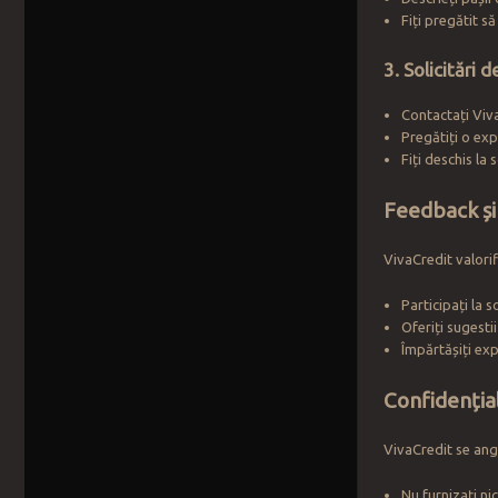
Fiți pregătit să
3. Solicitări
Contactați Viva
Pregătiți o expl
Fiți deschis la
Feedback și
VivaCredit valorif
Participați la 
Oferiți sugesti
Împărtășiți ex
Confidențial
VivaCredit se anga
Nu furnizați ni