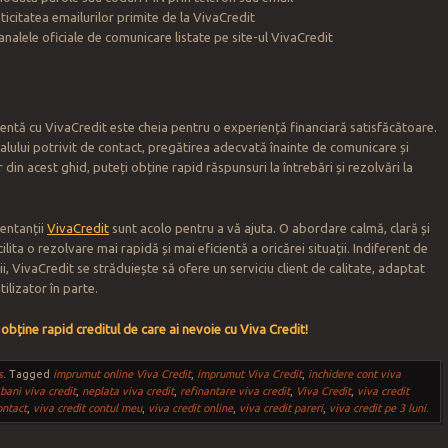
nticitatea emailurilor primite de la VivaCredit
canalele oficiale de comunicare listate pe site-ul VivaCredit
entă cu VivaCredit este cheia pentru o experiență financiară satisfăcătoare.
nalului potrivit de contact, pregătirea adecvată înainte de comunicare și
 din acest ghid, puteți obține rapid răspunsuri la întrebări și rezolvări la
zentanții
VivaCredit
sunt acolo pentru a vă ajuta. O abordare calmă, clară și
lita o rezolvare mai rapidă și mai eficientă a oricărei situații. Indiferent de
ii, VivaCredit se străduiește să ofere un serviciu client de calitate, adaptat
tilizator în parte.
a obține rapid creditul de care ai nevoie cu Viva Credit!
s
.
Tagged
imprumut online Viva Credit
,
imprumut Viva Credit
,
inchidere cont viva
 bani viva credit
,
neplata viva credit
,
refinantare viva credit
,
Viva Credit
,
viva credit
ontact
,
viva credit contul meu
,
viva credit online
,
viva credit pareri
,
viva credit pe 3 luni
.