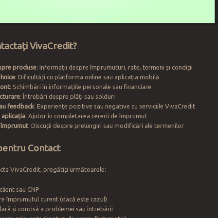
tactați VivaCredit?
espre produse
: Informații despre împrumuturi, rate, termeni și condiții
hnice
: Dificultăți cu platforma online sau aplicația mobilă
cont
: Schimbări în informațiile personale sau financiare
acturare
: Întrebări despre plăți sau solduri
sau feedback
: Experiențe pozitive sau negative cu serviciile VivaCredit
 aplicația
: Ajutor în completarea cererii de împrumut
i împrumut
: Discuții despre prelungiri sau modificări ale termenilor
pentru Contact
acta VivaCredit, pregătiți următoarele:
client sau CNP
re împrumutul curent (dacă este cazul)
lară și concisă a problemei sau întrebării