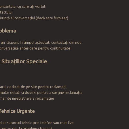
ntantului cu care ați vorbit
tactului
rință al conversației (dacă este furnizat)
roblema
 un răspuns în timpul așteptat, contactați din nou
conversațiile anterioare pentru continuitate
Situațiilor Speciale
larul dedicat de pe site pentru reclamații
 multe detalii și dovezi pentru a susține reclamația
umăr de înregistrare a reclamației
Tehnice Urgente
iat suportul tehnic prin telefon sau chat live
 care au dus la problema tehnică