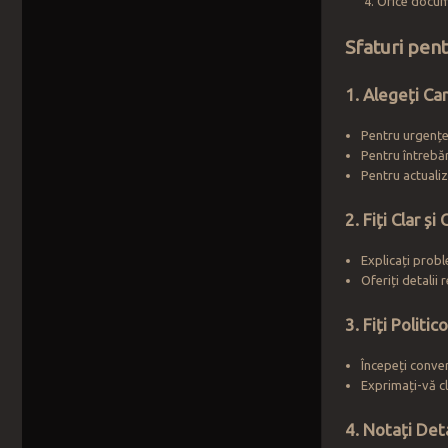
Orice docume
Sfaturi pen
1. Alegeți Can
Pentru urgențe
Pentru întrebă
Pentru actualiz
2. Fiți Clar și
Explicați probl
Oferiți detalii 
3. Fiți Politi
Începeți conver
Exprimați-vă cl
4. Notați Deta