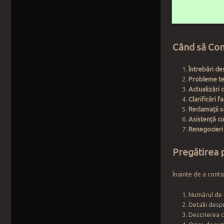
Când să Con
Întrebări d
Probleme te
Actualizări 
Clarificări f
Reclamații 
Asistență cu
Renegocier
Pregătirea 
Înainte de a cont
Numărul de 
Detalii desp
Descrierea c