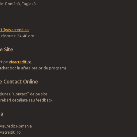
ile: Română, Engleză
t@vivacredit.ro
 răspuns: 24-48 ore
e Site
ect pe
vivacredit.ro
(chat bot în afara orelor de program)
e Contact Online
cțiunea “Contact” de pe site
trebări detaliate sau feedback
ia
vaCredit.Romania
vacredit_ro