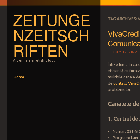
ZEITUNGE
TAG ARCHIVES:
V
NZEITSCH
VivaCredi
Comunicar
RIFTEN
JULY 17, 2022
A german english blog.
Într-o lume în car
eficientă cu furni
Menu
Skip to content
multiple canale de
Home
de
contact VivaCr
problemelor.
Canalele de
1. Centrul de
Număr: 031 63
Program: Luni –