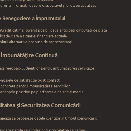
 oferiți informații despre dispozitivul și browserul utilizat
 de Renegociere a Împrumutului
Credit cât mai curând posibil dacă anticipați dificultăți de plată
icație clară a situației financiare actuale
 soluții alternative propuse de reprezentanți
 Îmbunătățire Continuă
ică feedbackul clienților pentru îmbunătățirea serviciilor:
sondajele de satisfacție post-contact
i concrete pentru îmbunătățirea serviciilor
periențele pozitive pe platformele de social media
itatea și Securitatea Comunicării
jează să protejeze datele clienților în timpul comunicării:
ciodată parole sau coduri PIN prin telefon sau email