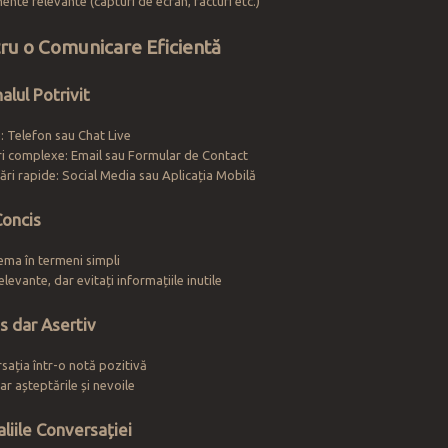
nte relevante (capturi de ecran, facturi etc.)
tru o Comunicare Eficientă
alul Potrivit
: Telefon sau Chat Live
ri complexe: Email sau Formular de Contact
ări rapide: Social Media sau Aplicația Mobilă
 Concis
ema în termeni simpli
relevante, dar evitați informațiile inutile
cos dar Asertiv
sația într-o notă pozitivă
ar așteptările și nevoile
liile Conversației