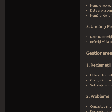
Numele repreze
Data și ora con
Numărul de refe
5. Urmăriți P
Dacă nu primiți
Referiți-vă la 
Gestionarea 
1. Reclamații
Utilizați formu
Oferiți cât mai
Solicitați un n
2. Probleme 
Contactați imed
Descrieți pașii