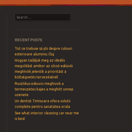
Search
RECENT POSTS
Tot ce trebuie să știi despre rulouri
exterioare aluminiu Cluj
Hogyan találjuk meg az ideális
megoldást amikor az olcsó esküvői
meghívók jelentik a prioritást a
költségvetés tervezésénél
Rusztikus eskuvoi meghivok a
termeszetes bajes a meghitt unnep
uzenete
Un dentist Timisoara ofera solutii
complete pentru sanatatea orala
See what interior cleaning car near me
is best