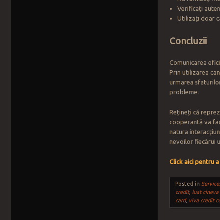
Verificați aute
Utilizați doar 
Concluzii
Comunicarea efici
Prin utilizarea ca
urmarea sfaturilor
probleme.
Rețineți că repre
cooperantă va faci
natura interacțiun
nevoilor fiecărui u
Click aici pentru 
Posted in
Service
credit
,
luat cineva
card
,
viva credit c