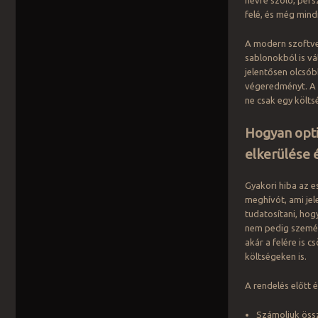
névre szóló, pers
felé, és még mind
A modern szoftver
sablonokból is vá
jelentősen olcsóbb
végeredményt. A h
ne csak egy költs
Hogyan opti
elkerülése
Gyakori hiba az 
meghívót, ami jel
tudatosítani, hog
nem pedig személ
akár a felére is 
költségeken is.
A rendelés előtt
Számoljuk össz