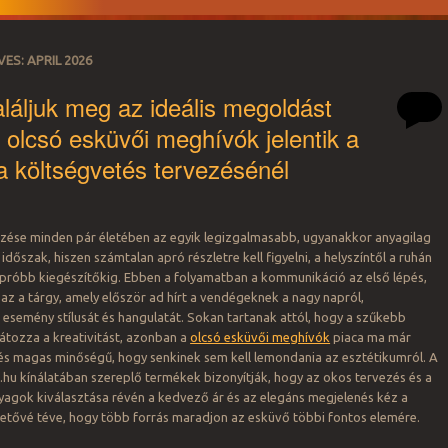
VES:
APRIL 2026
láljuk meg az ideális megoldást
 olcsó esküvői meghívók jelentik a
t a költségvetés tervezésénél
zése minden pár életében az egyik legizgalmasabb, ugyanakkor anyagilag
dőszak, hiszen számtalan apró részletre kell figyelni, a helyszíntől a ruhán
apróbb kiegészítőkig. Ebben a folyamatban a kommunikáció az első lépés,
az a tárgy, amely először ad hírt a vendégeknek a nagy napról,
esemény stílusát és hangulatát. Sokan tartanak attól, hogy a szűkebb
átozza a kreativitást, azonban a
olcsó esküvői meghívók
piaca ma már
 és magas minőségű, hogy senkinek sem kell lemondania az esztétikumról. A
hu kínálatában szereplő termékek bizonyítják, hogy az okos tervezés és a
yagok kiválasztása révén a kedvező ár és az elegáns megjelenés kéz a
hetővé téve, hogy több forrás maradjon az esküvő többi fontos elemére.