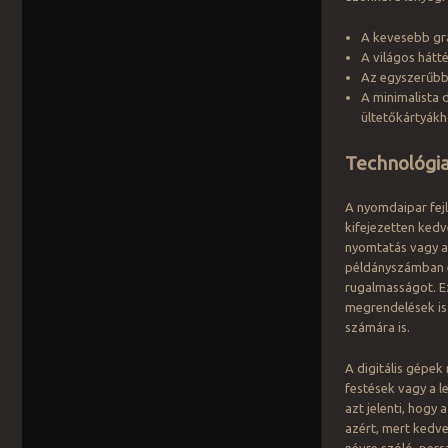
A kevesebb gra
A világos hátt
Az egyszerűbb 
A minimalista 
ültetőkártyák
Technológiai
A nyomdaipar fej
kifejezetten ked
nyomtatás vagy az
példányszámban ér
rugalmasságot. E
megrendelések is 
számára is.
A digitális gépek
festések vagy a l
azt jelenti, hogy
azért, mert kedve