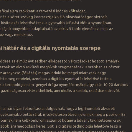
fikai elem csökkenti a tervezési időt és költséget.
ér és a sötét szöveg kontrasztja kiváló olvashatóságot biztosít.
kivitelezés lehetővé teszi a gyorsabb átfutási időt a nyomdában.
dizájn könnyebben adaptálható az esküvő többi eleméhez, mint az
hoz vagy menükhöz.
 háttér és a digitális nyomtatás szerepe
lődése az elmúlt évtizedben elképesztő változásokat hozott, amelyek
veznek az olcsó esküvői meghívók szegmensének. Korábban az ofszet
 aranyozás (fóliázás) magas induló költségei miatt csak nagy
te meg rendelni, azonban a digitális nyomtatás lehetővé tette a
z a technológia nem igényel drága nyomóformákat, így akár 10-20 darabos
gazdaságosan elkészíthetőek, ami ideális a kisebb, családias esküvők
 ma már olyan felbontással dolgoznak, hogy a legfinomabb akvarell
egvékonyabb betűszárak is tökéletesen élesen jelennek meg a papíron. Ez
 a párnak nem kell kompromisszumot kötnie a látvány tekintetében csak
zőbb árú megoldást keres. Sőt, a digitális technológia lehetővé teszi a