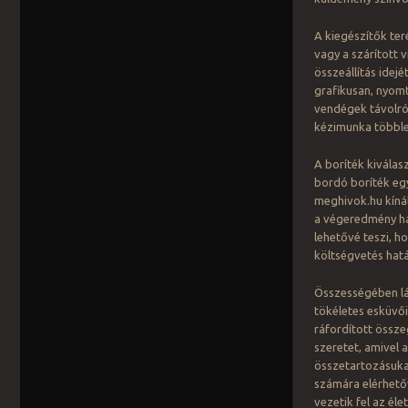
A kiegészítők ter
vagy a szárított 
összeállítás idejé
grafikusan, nyomt
vendégek távolról
kézimunka többle
A boríték kiválasz
bordó boríték egy
meghivok.hu kíná
a végeredmény har
lehetővé teszi, h
költségvetés hatá
Összességében lát
tökéletes esküvői
ráfordított össz
szeretet, amivel a
összetartozásukat
számára elérhető
vezetik fel az él