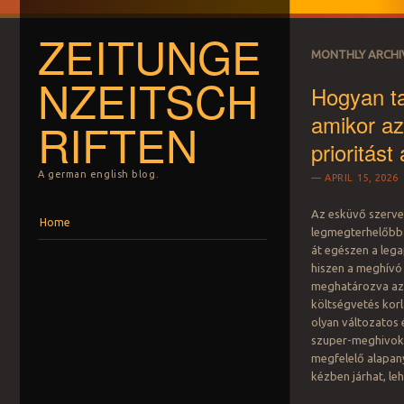
ZEITUNGE
MONTHLY ARCHI
NZEITSCH
Hogyan ta
amikor az
RIFTEN
prioritás
A german english blog.
APRIL 15, 2026
Az esküvő szerve
Menu
Skip to content
Home
legmegterhelőbb i
át egészen a leg
hiszen a meghívó 
meghatározva az 
költségvetés korl
olyan változatos
szuper-meghivok.
megfelelő alapan
kézben járhat, le