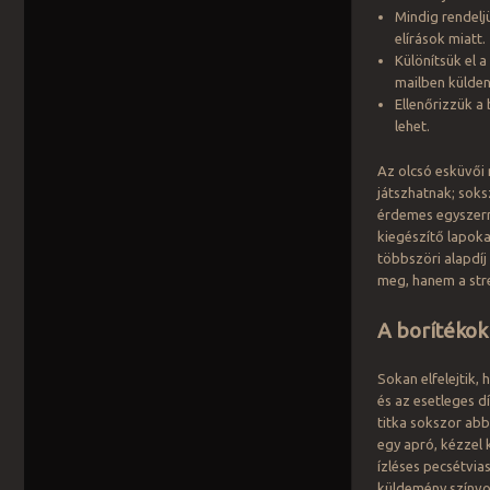
Mindig rendelj
elírások miatt.
Különítsük el a
mailben külden
Ellenőrizzük 
lehet.
Az olcsó esküvői
játszhatnak; soks
érdemes egyszerr
kiegészítő lapoka
többszöri alapdíj
meg, hanem a stre
A borítékok
Sokan elfelejtik,
és az esetleges 
titka sokszor abb
egy apró, kézzel 
ízléses pecsétvia
küldemény színvon