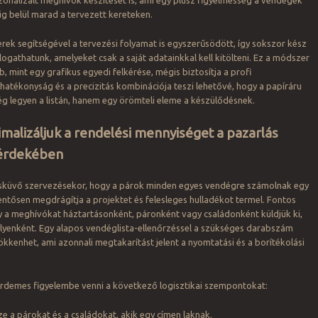
zonalizált meghívók készítését is, ami egy plusz figyelmesség a vendégek
ig belül marad a tervezett kereteken.
ek segítségével a tervezési folyamat is egyszerűsödött, így sokszor kész
logathatunk, amelyeket csak a saját adatainkkal kell kitölteni. Ez a módszer
, mint egy grafikus egyedi felkérése, mégis biztosítja a profi
atékonyság és a precizitás kombinációja teszi lehetővé, hogy a papíráru
ég legyen a listán, hanem egy örömteli eleme a készülődésnek.
malizáljuk a rendelési mennyiséget a pazarlás
 érdekében
esküvő szervezésekor, hogy a párok minden egyes vendégre számolnak egy
entősen megdrágítja a projektet és felesleges hulladékot termel. Fontos
y a meghívókat háztartásonként, páronként vagy családonként küldjük ki,
yenként. Egy alapos vendéglista-ellenőrzéssel a szükséges darabszám
csökkenhet, ami azonnali megtakarítást jelent a nyomtatási és a borítékolási
 érdemes figyelembe venni a következő logisztikai szempontokat:
e a párokat és a családokat, akik egy címen laknak.