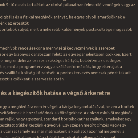
ünk 5-10 darab tartalékot az utolsó pillanatban felmerülő vendégek vagy az
 digitális és a fizikai meghívók arányát, ha egyes távoli ismerősöknek e-
énk az értesítőt.
a borítékok súlyát, mert a nehezebb küldemények postaköltsége magasabb
 meghívók rendelésekor a mennyiségi kedvezmények is szerepet
zor egy bizonyos darabszám felett az egységár jelentősen csökken. Ezért
e megrendelni az összes szükséges kártyát, beleértve az esetleges
t is, mint a programterv vagy a szállásinformációk, hogy elkerüljük a
 és szállítási költség kifizetését. A pontos tervezés nemcsak pénzt takarít
sszt is csökkenti a szervezés során.
 és a kiegészítők hatása a végső árkeretre
 hogy a meghívó ára nem ér véget a kártya kinyomtatásával, hiszen a boríték
díszítőelemek is hozzáadódnak a költségekhez. Az olcsó esküvői meghívók
an rejlik, hogy egyszerű, standard borítékokat használunk, amelyeket egy-
készített trükkel teszünk egyedivé. Egy szépen megírt címzés vagy egy
sz utánzat (amely ma már matricaként is kapható) azonnal megemeli a
alát, anélkül, hogy drága bélelt borítékokat kellene vásárolnunk.