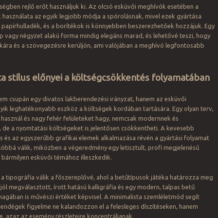
égben rejlő erőt használjuk ki. Az olcsó esküvői meghívók esetében a
 használata az egyik legjobb módja a spórolásnak, mivel ezek gyártása
 papírhulladék, és a borítékok is könnyebben beszerezhetőek hozzájuk. Egy
ap vagy négyzet alakú forma mindig elegáns marad, és lehetővé teszi, hogy
ikára és a szövegezésre kerüljön, ami valójában a meghívó legfontosabb
ta stílus előnyei a költségcsökkentés folyamatában
em csupán egy divatos lakberendezési irányzat, hanem az esküvői
gyik leghatékonyabb eszköz a költségek kordában tartására. Egy olyan terv,
 használ és nagy fehér felületeket hagy, nemcsak modernnek és
, de a nyomtatási költségeket is jelentősen csökkentheti. A kevesebb
s és az egyszerűbb grafikai elemek alkalmazása révén a gyártási folyamat
óbbá válik, miközben a végeredmény egy letisztult, profi megjelenésű
y bármilyen esküvői témához illeszkedik.
 a tipográfia válik a főszereplővé, ahol a betűtípusok játéka határozza meg
jól megválasztott, írott hatású kalligráfia és egy modern, talpas betű
agában is művészi értéket képvisel. A minimalista szemléletmód segít
vendégek figyelme ne kalandozzon el a felesleges díszítéseken, hanem
e, azaz az esemény részleteire koncentráljanak.