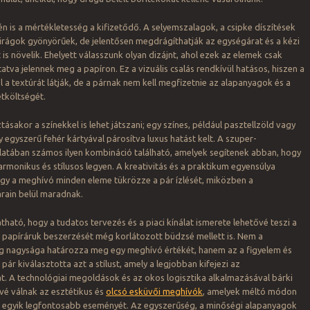
én is a mértékletesség a kifizetődő. A selyemszalagok, a csipke díszítések
virágok gyönyörűek, de jelentősen megdrágíthatják az egységárat és a kézi
t is növelik. Ehelyett válasszunk olyan dizájnt, ahol ezek az elemek csak
atva jelennek meg a papíron. Ez a vizuális csalás rendkívül hatásos, hiszen a
 a textúrát látják, de a párnak nem kell megfizetnie az alapanyagok és a
tköltségét.
tásakor a színekkel is lehet játszani; egy színes, például pasztellzöld vagy
 egyszerű fehér kártyával párosítva luxus hatást kelt. A szuper-
latában számos ilyen kombináció található, amelyek segítenek abban, hogy
monikus és stílusos legyen. A kreativitás és a praktikum egyensúlya
ogy a meghívó minden eleme tükrözze a pár ízlését, miközben a
rain belül maradnak.
ható, hogy a tudatos tervezés és a piaci kínálat ismerete lehetővé teszi a
 papíráruk beszerzését még korlátozott büdzsé mellett is. Nem a
eg nagysága határozza meg egy meghívó értékét, hanem az a figyelem és
 pár kiválasztotta azt a stílust, amely a legjobban kifejezi az
. A technológiai megoldások és az okos logisztika alkalmazásával bárki
vé válnak az esztétikus és
olcsó esküvői meghívók
, amelyek méltó módon
et egyik legfontosabb eseményét. Az egyszerűség, a minőségi alapanyagok