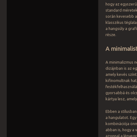
hogy az egyszerűs
standard méretek
során kevesebb a
klasszikus téglal
a hangsúly a graf
része.
A minimalis
A minimalizmus n
dizájnban is az e
amely kevés színt
kifinomultnak hat
festékfelhasználá
gyorsabbá és olcs
kártya lesz, amel
Ebben a stílusban
a hangulatot. Egy 
kombinációja önm
abban is, hogy a 
azonnal a lényegr