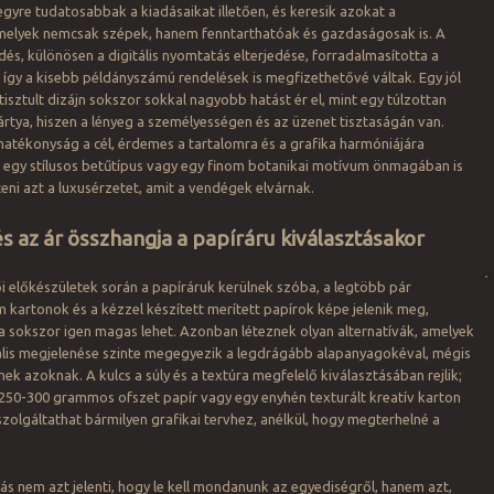
yre tudatosabbak a kiadásaikat illetően, és keresik azokat a
elyek nemcsak szépek, hanem fenntarthatóak és gazdaságosak is. A
ődés, különösen a digitális nyomtatás elterjedése, forradalmasította a
, így a kisebb példányszámú rendelések is megfizethetővé váltak. Egy jól
tisztult dizájn sokszor sokkal nagyobb hatást ér el, mint egy túlzottan
kártya, hiszen a lényeg a személyességen és az üzenet tisztaságán van.
atékonyság a cél, érdemes a tartalomra és a grafika harmóniájára
n egy stílusos betűtípus vagy egy finom botanikai motívum önmagában is
ni azt a luxusérzetet, amit a vendégek elvárnak.
s az ár összhangja a papíráru kiválasztásakor
 előkészületek során a papíráruk kerülnek szóba, a legtöbb pár
 kartonok és a kézzel készített merített papírok képe jelenik meg,
a sokszor igen magas lehet. Azonban léteznek olyan alternatívák, amelyek
uális megjelenése szinte megegyezik a legdrágább alapanyagokéval, mégis
ek azoknak. A kulcs a súly és a textúra megfelelő kiválasztásában rejlik;
 250-300 grammos ofszet papír vagy egy enyhén texturált kreatív karton
szolgáltathat bármilyen grafikai tervhez, anélkül, hogy megterhelné a
ás nem azt jelenti, hogy le kell mondanunk az egyediségről, hanem azt,