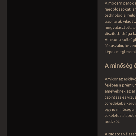
A modern párok eg
megoldásokat, am
technológiai fejl
papíráruk világát
megválasztott, le
díszített, drága 
Amikor a költségh
fókuszálni, hisze
képes megteremte
A minőség é
Amikor az esküvői
fejében a prémium
amelyeknek az ár
tapintása és viz
töredékébe kerüln
egy jó minőségű,
tökéletes alapot 
büdzsét.
A tudatos választ