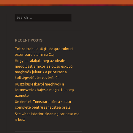
Search
RECENT POSTS
Tot ce trebuie să știi despre rulouri
exterioare aluminiu Cluj
Hogyan találjuk meg az ideális
megoldást amikor az olcsó esküvői
meghívók jelentik a prioritást a
költségvetés tervezésénél
Rusztikus eskuvoi meghivok a
termeszetes bajes a meghitt unnep
uzenete
Un dentist Timisoara ofera solutii
complete pentru sanatatea orala
See what interior cleaning car near me
is best