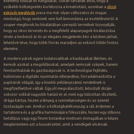
esemény stílusát és hangulatát. Sokan tartanak attól, hogy a
szűkebb költségvetés korlátozza a kreativitást, azonban a
olcsó
esküvői meghívók
piaca ma már olyan változatos és magas
minőségű, hogy senkinek sem kell lemondania az esztétikumról. A
szuper-meghivok.hu kínálatában szereplő termékek bizonyítják,
hogy az okos tervezés és a megfelelő alapanyagok kiválasztása
révén a kedvező ár és az elegáns megjelenés kéz a kézben járhat,
lehetővé téve, hogy több forrás maradjon az esküvő többi fontos
elemére.
A modern párok egyre tudatosabbak a kiadásaikat illetően, és
keresik azokat a megoldásokat, amelyek nemcsak szépek, hanem
fenntarthatóak és gazdaságosak is. A technológiai fejlődés,
különösen a digitális nyomtatás elterjedése, forradalmasította a
papíráruk világát, így a kisebb példányszámú rendelések is
megfizethetővé váltak. Egy jól megválasztott, letisztult dizájn
sokszor sokkal nagyobb hatást ér el, mint egy túlzottan díszített,
drága kártya, hiszen a lényeg a személyességen és az üzenet
tisztaságán van. Amikor a költséghatékonyság a cél, érdemes a
tartalomra és a grafika harmóniájára fókuszálni, hiszen egy stílusos
betűtípus vagy egy finom botanikai motívum önmagában is képes
megteremteni azt a luxusérzetet, amit a vendégek elvárnak.