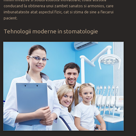
conducand la obtinerea unui zambet sanatos si armonios, care
imbunatateste atat aspectul fizic, cat si stima de sine a fiecarui
pacient.
Tehnologii moderne in stomatologie