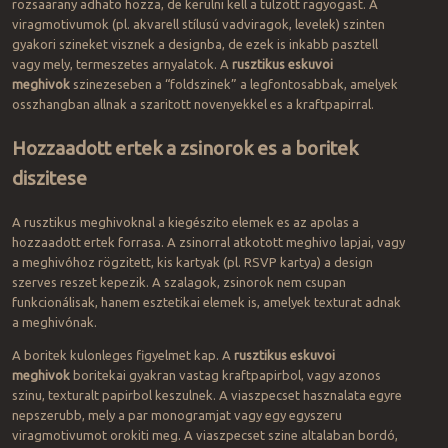
rozsaarany adhato hozza, de kerulni kell a tulzott ragyogast. A
viragmotivumok (pl. akvarell stílusú vadviragok, levelek) szinten
gyakori szineket visznek a designba, de ezek is inkabb pasztell
vagy mely, termeszetes arnyalatok. A
rusztikus eskuvoi
meghivok
szinezeseben a “foldszinek” a legfontosabbak, amelyek
osszhangban allnak a szaritott novenyekkel es a kraftpapirral.
Hozzaadott ertek a zsinorok es a boritek
diszitese
A rusztikus meghivoknal a kiegészito elemek es az apolas a
hozzaadott ertek forrasa. A zsinorral atkotott meghivo lapjai, vagy
a meghivóhoz rögzitett, kis kartyak (pl. RSVP kartya) a design
szerves reszet kepezik. A szalagok, zsinorok nem csupan
funkcionálisak, hanem esztetikai elemek is, amelyek texturat adnak
a meghivónak.
A boritek kulonleges figyelmet kap. A
rusztikus eskuvoi
meghivok
boritekai gyakran vastag kraftpapirbol, vagy azonos
szinu, texturalt papirbol keszulnek. A viaszpecset hasznalata egyre
nepszerubb, mely a par monogramjat vagy egy egyszeru
viragmotivumot orokiti meg. A viaszpecset szine altalaban bordó,