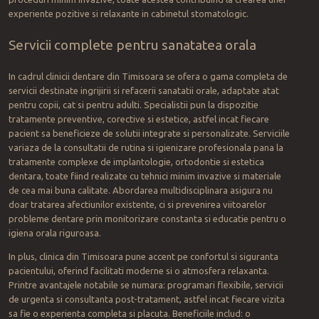
experiente pozitive si relaxante in cabinetul stomatologic.
Servicii complete pentru sanatatea orala
In cadrul clinicii dentare din Timisoara se ofera o gama completa de
servicii destinate ingrijirii si refacerii sanatatii orale, adaptate atat
pentru copii, cat si pentru adulti. Specialistii pun la dispozitie
tratamente preventive, corective si estetice, astfel incat fiecare
pacient sa beneficieze de solutii integrate si personalizate. Serviciile
variaza de la consultatii de rutina si igienizare profesionala pana la
tratamente complexe de implantologie, ortodontie si estetica
dentara, toate fiind realizate cu tehnici minim invazive si materiale
de cea mai buna calitate. Abordarea multidisciplinara asigura nu
doar tratarea afectiunilor existente, ci si prevenirea viitoarelor
probleme dentare prin monitorizare constanta si educatie pentru o
igiena orala riguroasa.
In plus, clinica din Timisoara pune accent pe confortul si siguranta
pacientului, oferind facilitati moderne si o atmosfera relaxanta.
Printre avantajele notabile se numara: programari flexibile, servicii
de urgenta si consultanta post-tratament, astfel incat fiecare vizita
sa fie o experienta completa si placuta. Beneficiile includ: o