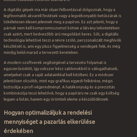
A digitális gépek ma már olyan felbontással dolgoznak, hogy a
legfinomabb akvarell festések vagy a legvékonyabb betűszárak is
tökéletesen élesen jelennek meg a papíron. Ez azt jelenti, hogy a
párnak nem kell kompromisszumot kötnie a látvány tekintetében
csak azért, mert kedvezőbb árú megoldást keres. Sőt, a digitális
technológia lehetővé teszi a névre szóló, perszonalizált meghívók
készítését is, ami egy plusz figyelmesség a vendégek felé, és még
mindig belül marad a tervezett kereteken.
A modern szoftverek segítségével a tervezési folyamat is
egyszerűsödött, így sokszor kész sablonokból is válogathatunk,
amelyeket csak a saját adatainkkal kell kitölteni. Ez a módszer
jelentősen olcsóbb, mint egy grafikus egyedi felkérése, mégis
biztosítja a profi végeredményt. A hatékonyság és a precizitás
kombinációja teszi lehetővé, hogy a papíráru ne csak egy költség
legyen a listán, hanem egy örömteli eleme a készülődésnek.
Hogyan optimalizáljuk a rendelési
mennyiséget a pazarlás elkerülése
érdekében