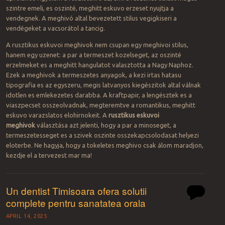
szintre emeli, es oszinté, meghitt eskuvo erzeset nyujtja a
vendegnek. A meghivó altal bevezetett stilus vegigkiseri a
vendégeket a vacsorátol a tancig.
A rusztikus eskuvoi meghivok nem csupan egy meghivoi stilus,
hanem egy uzenet: a par a termeszet kozelseget, az oszinté
erzelmeket es a meghitt hangulatot valasztotta a Nagy Naphoz.
Ezek a meghivok a termeszetes anyagok, a kezi irtas hatasu
tipografia es az egyszeru, megis latvanyos kiegészitok altal válnak
idotlen es emlekezetes darabba. A kraftpapir, a lengésztek es a
viaszpecset osszeolvadnak, megteremtve a romantikus, meghitt
eskuvo varazslatos elohirnokeit. A
rusztikus eskuvoi
meghivok
választása azt jelenti, hogy a par a minoseget, a
termeszetesseget es a szivek oszinte osszekapcsolodasat helyezi
eloterbe. Ne hagyja, hogy a tokeletes meghivo csak álom maradjon,
kezdje el a tervezest mar ma!
Un dentist Timisoara ofera solutii
complete pentru sanatatea orala
APRIL 14, 2025