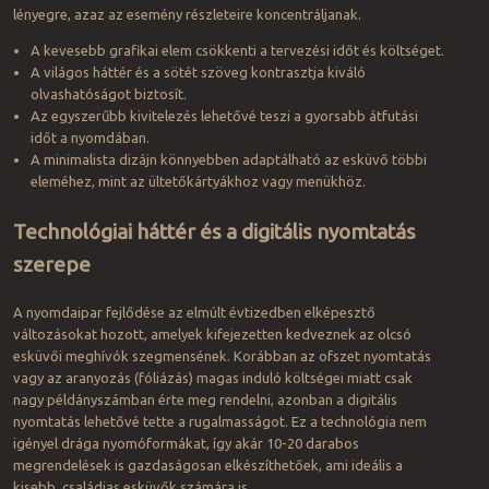
lényegre, azaz az esemény részleteire koncentráljanak.
A kevesebb grafikai elem csökkenti a tervezési időt és költséget.
A világos háttér és a sötét szöveg kontrasztja kiváló
olvashatóságot biztosít.
Az egyszerűbb kivitelezés lehetővé teszi a gyorsabb átfutási
időt a nyomdában.
A minimalista dizájn könnyebben adaptálható az esküvő többi
eleméhez, mint az ültetőkártyákhoz vagy menükhöz.
Technológiai háttér és a digitális nyomtatás
szerepe
A nyomdaipar fejlődése az elmúlt évtizedben elképesztő
változásokat hozott, amelyek kifejezetten kedveznek az olcsó
esküvői meghívók szegmensének. Korábban az ofszet nyomtatás
vagy az aranyozás (fóliázás) magas induló költségei miatt csak
nagy példányszámban érte meg rendelni, azonban a digitális
nyomtatás lehetővé tette a rugalmasságot. Ez a technológia nem
igényel drága nyomóformákat, így akár 10-20 darabos
megrendelések is gazdaságosan elkészíthetőek, ami ideális a
kisebb, családias esküvők számára is.