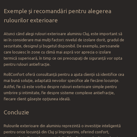
Exemple și recomandări pentru alegerea
rulourilor exterioare
Atunci când alegi rulouri exterioare aluminiu Cluj, este important să
iei în considerare mai mulți factori: nivelul de izolare dorit, gradul de
securitate, designul și bugetul disponibil. De exemplu, persoanele
care locuiesc în zone cu climă mai aspră vor aprecia o izolare
termică superioară, în timp ce cei preocupați de siguranță vor opta
pentru rulouri antiefracție.
RollConfort oferă consultanță pentru a ajuta clienții să identifice cea
mai bună soluție, adaptată nevoilor specifice ale fiecărei locuințe.
Astfel, fie că este vorba despre rulouri exterioare simple pentru
umbrire și intimitate, fie despre sisteme complexe antiefracție,
fiecare client găsește opțiunea ideală.
Concluzie
Rulourile exterioare din aluminiu reprezintă o investiție inteligentă
pentru orice locuință din Cluj și împrejurimi, oferind confort,