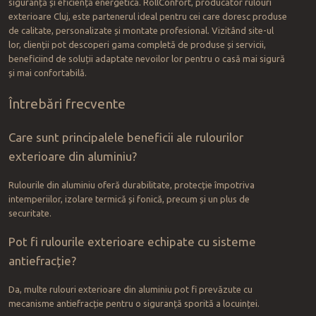
siguranță și eficiență energetică. RollConfort, producător rulouri
exterioare Cluj, este partenerul ideal pentru cei care doresc produse
de calitate, personalizate și montate profesional. Vizitând site-ul
lor, clienții pot descoperi gama completă de produse și servicii,
beneficiind de soluții adaptate nevoilor lor pentru o casă mai sigură
și mai confortabilă.
Întrebări frecvente
Care sunt principalele beneficii ale rulourilor
exterioare din aluminiu?
Rulourile din aluminiu oferă durabilitate, protecție împotriva
intemperiilor, izolare termică și fonică, precum și un plus de
securitate.
Pot fi rulourile exterioare echipate cu sisteme
antiefracție?
Da, multe rulouri exterioare din aluminiu pot fi prevăzute cu
mecanisme antiefracție pentru o siguranță sporită a locuinței.