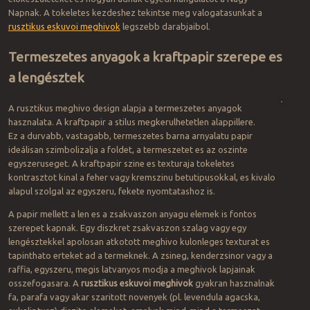
Napnak. A tokeletes kezdeshez tekintse meg valogatasunkat a
rusztikus eskuvoi meghivok
legszebb darabjaibol.
Termeszetes anyagok a kraftpapir szerepe es
a lengésztek
A rusztikus meghivo design alapja a termeszetes anyagok
hasznalata. A kraftpapir a stilus megkerulhetetlen alappillere.
Ez a durvabb, vastagabb, termeszetes barna arnyalatu papir
ideálisan szimbolizalja a foldet, a termeszetet es az oszinte
egyszeruseget. A kraftpapir szine es texturaja tokeletes
kontrasztot kinal a feher vagy kremszinu betutipusokkal, es kivalo
alapul szolgal az egyszeru, fekete nyomtatashoz is.
A papir mellett a len es a zsakvaszon anyagu elemek is fontos
szerepet kapnak. Egy diszkret zsakvaszon szalag vagy egy
lengésztekkel apolosan atkotott meghivo kulonleges texturat es
tapinthato erteket ad a termeknek. A zsineg, kenderzsinor vagy a
raffia, egyszeru, megis latvanyos modja a meghivok lapjainak
osszefogasara. A
rusztikus eskuvoi meghivok
gyakran hasznalnak
fa, parafa vagy akar szaritott novenyek (pl. levendula agacska,