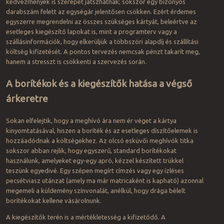
kedvezmények is szerepet játszhatnak; sokszor egy bizonyos
darabszám felett az egységár jelentősen csökken. Ezért érdemes
egyszerre megrendelni az összes szükséges kártyát, beleértve az
esetleges kiegészítő lapokat is, mint a programterv vagy a
szállásinformációk, hogy elkerüljük a többszöri alapdíj és szállítási
költség kifizetését. A pontos tervezés nemcsak pénzt takarít meg,
hanem a stresszt is csökkenti a szervezés során.
A borítékok és a kiegészítők hatása a végső
árkeretre
Sokan elfelejtik, hogy a meghívó ára nem ér véget a kártya
kinyomtatásával, hiszen a boríték és az esetleges díszítőelemek is
hozzáadódnak a költségekhez. Az olcsó esküvői meghívók titka
sokszor abban rejlik, hogy egyszerű, standard borítékokat
használunk, amelyeket egy-egy apró, kézzel készített trükkel
teszünk egyedivé. Egy szépen megírt címzés vagy egy ízléses
pecsétviasz utánzat (amely ma már matricaként is kapható) azonnal
megemeli a küldemény színvonalát, anélkül, hogy drága bélelt
borítékokat kellene vásárolnunk.
A kiegészítők terén is a mértékletesség a kifizetődő. A