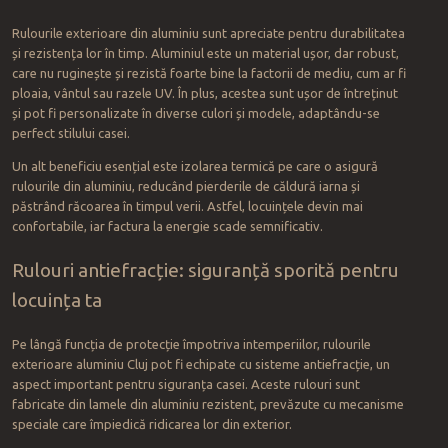
Rulourile exterioare din aluminiu sunt apreciate pentru durabilitatea
și rezistența lor în timp. Aluminiul este un material ușor, dar robust,
care nu ruginește și rezistă foarte bine la factorii de mediu, cum ar fi
ploaia, vântul sau razele UV. În plus, acestea sunt ușor de întreținut
și pot fi personalizate în diverse culori și modele, adaptându-se
perfect stilului casei.
Un alt beneficiu esențial este izolarea termică pe care o asigură
rulourile din aluminiu, reducând pierderile de căldură iarna și
păstrând răcoarea în timpul verii. Astfel, locuințele devin mai
confortabile, iar factura la energie scade semnificativ.
Rulouri antiefracție: siguranță sporită pentru
locuința ta
Pe lângă funcția de protecție împotriva intemperiilor, rulourile
exterioare aluminiu Cluj pot fi echipate cu sisteme antiefracție, un
aspect important pentru siguranța casei. Aceste rulouri sunt
fabricate din lamele din aluminiu rezistent, prevăzute cu mecanisme
speciale care împiedică ridicarea lor din exterior.