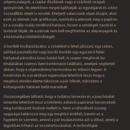
selyemszalagok, a csipke díszítések vagy a szárított virágok
gyönyörűek, de jelentősen megdrágíthatják az egységárat és a kézi
összeállítás idejét is növelik. Ehelyett válasszunk olyan dizájnt, ahol
ezek az elemek csak grafikusan, nyomtatva jelennek meg a papíron.
Ez a vizuális csalás rendkívül hatásos, hiszen a vendégek távolról a
textúrát látják, de a párnak nem kell megfizetnie az alapanyagok és
a kézimunka többletköltségét.
A boríték kiválasztásakor a színekkel is lehet játszani; egy színes,
például pasztellzöld vagy bordó boríték egy egyszerű fehér
kártyával párosítva luxus hatást kelt. A szuper-meghivok.hu
kínálatában számos ilyen kombináció található, amelyek segítenek
abban, hogy a végeredmény harmonikus és stílusos legyen. A
kreativitás és a praktikum egyensúlya lehetővé teszi, hogy a
meghívó minden eleme tükrözze a pár ízlését, miközben a
költségvetés határain belül maradnak.
Összességében látható, hogy a tudatos tervezés és a piaci kínálat
ismerete lehetővé teszi a tökéletes esküvői papíráruk beszerzését
még korlátozott büdzsé mellett is. Nem a ráfordított összeg
nagysága határozza meg egy meghívó értékét, hanem az a
figyelem és szeretet, amivel a pár kiválasztotta azt a stílust, amely a
legjobban kifejezi az összetartozásukat. A technológiai