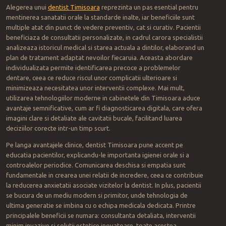
Alegerea unui
dentist
Timisoara
reprezinta un pas esential pentru
mentinerea sanatatii orale la standarde inalte, iar beneficiile sunt
multiple atat din punct de vedere preventiv, cat si curativ. Pacientii
beneficiaza de consultatii personalizate, in cadrul carora specialistii
analizeaza istoricul medical si starea actuala a dintilor, elaborand un
plan de tratament adaptat nevoilor fiecaruia. Aceasta abordare
individualizata permite identificarea precoce a problemelor
dentare, ceea ce reduce riscul unor complicatii ulterioare si
minimizeaza necesitatea unor interventii complexe. Mai mult,
utilizarea tehnologiilor moderne in cabinetele din Timisoara aduce
avantaje semnificative, cum ar fi diagnosticarea digitala, care ofera
imagini clare si detaliate ale cavitatii bucale, facilitand luarea
deciziilor corecte intr-un timp scurt.
Pe langa avantajele clinice, dentist Timisoara pune accent pe
educatia pacientilor, explicandu-le importanta igienei orale si a
controalelor periodice. Comunicarea deschisa si empatia sunt
fundamentale in crearea unei relatii de incredere, ceea ce contribuie
la reducerea anxietatii asociate vizitelor la dentist. In plus, pacientii
se bucura de un mediu modern si primitor, unde tehnologia de
ultima generatie se imbina cu o echipa medicala dedicata. Printre
principalele beneficii se numara: consultanta detaliata, interventii
minim invazive si solutii estetice inovatoare, toate acestea