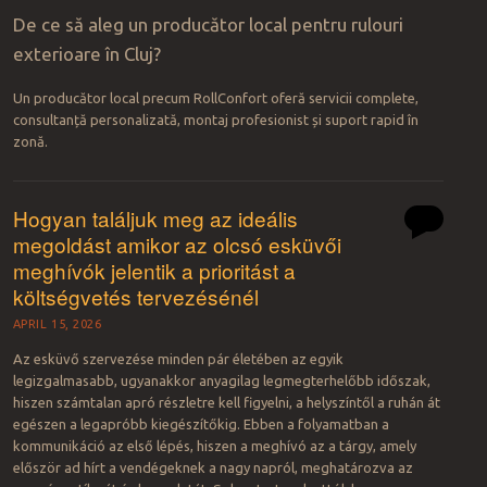
De ce să aleg un producător local pentru rulouri
exterioare în Cluj?
Un producător local precum RollConfort oferă servicii complete,
consultanță personalizată, montaj profesionist și suport rapid în
zonă.
Hogyan találjuk meg az ideális
megoldást amikor az olcsó esküvői
meghívók jelentik a prioritást a
költségvetés tervezésénél
APRIL 15, 2026
Az esküvő szervezése minden pár életében az egyik
legizgalmasabb, ugyanakkor anyagilag legmegterhelőbb időszak,
hiszen számtalan apró részletre kell figyelni, a helyszíntől a ruhán át
egészen a legapróbb kiegészítőkig. Ebben a folyamatban a
kommunikáció az első lépés, hiszen a meghívó az a tárgy, amely
először ad hírt a vendégeknek a nagy napról, meghatározva az