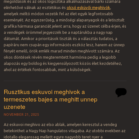
megoldások és az okos logisztika alkalmazásával bárki számára
elérhetővé válnak az esztétikus és
olcsó esküvői meghívók
,
amelyek méltó módon vezetik fel az élet egyik legfontosabb
eseményét. Az egyszerűség, a minőségi alapanyagok és a letisztult
grafika hármasa garanciát jelent arra, hogy az üzenet célba érjen, és
a vendégek örömmel jegyezzék be a naptárukba a nagy nap
dátumát. Amikor a prioritások tiszták és a választás tudatos, a
papíráru nem csupán egy információs eszköz lesz, hanem az ünnep
fényét emelő, örök emlék marad minden meghívott számára. Az
okos döntések révén megteremtett harmónia pedig a legjobb
alapozás egy boldog és kiegyensúlyozott közös élet kezdetéhez,
ahol az értékek fontosabbak, mint a külsőségek.
Rusztikus eskuvoi meghivok a
termeszetes bajes a meghitt unnep
uzenete
NOVEMBER 21, 2025
Az eskuvoi meghivo az elso ablak, amelyen keresztul a vendeg
betekinthet a Nagy Nap hangulatos vilagaba. Az utobbi evekben az
idotallo eleganssag mellett egyre nagyobb teret nyer a