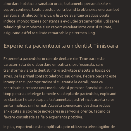
abordare holistica a sanatatii orale, tratamente personalizate si
suport continuu, toate acestea contribuind la obtinerea unui zambet
sanatos si stralucitor. In plus, o lista de avantaje practice poate
include: monitorizarea constanta a evolutiei tratamentului, utilizarea
tehnologiilor moderne si un raport excelent intre cost si calitate,
asigurand astfel rezultate remarcabile pe termen lung.
Experienta pacientului la un dentist Timisoara
Experienta pacientului in clinicile dentare din Timisoara este
caracterizata de o abordare empatica si profesionala, care
transforma vizita la dentist intr-o activitate placuta si lipsita de
stres. De la primul contact telefonic sau online, fiecare pacient este
intampinat cu promptitudine si cu atentie la detalii, ceea ce
contribuie la crearea unui mediu cald si primitor. Specialistii aloca
timp pentru a intelege temerile si asteptarile pacientului, explicand
cu claritate fiecare etapa a tratamentului, astfel incat acesta sa se
simta implicat si informat. Aceasta comunicare deschisa reduce
anxietatea si sporeste increderea in serviciile oferite, facand ca
fiecare consultatie sa fie o experienta pozitiva.
In plus, experienta este amplificata prin utilizarea tehnologiilor de