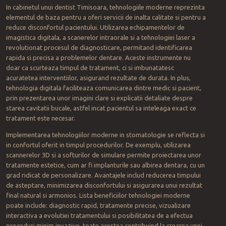
In cabinetul unui dentist Timisoara, tehnologiile moderne reprezinta
elementul de baza pentru a oferi servicii de inalta calitate si pentru a
reduce disconfortul pacientului. Utilizarea echipamentelor de
imagistica digitala, a scanerelor intraorale si a tehnologiei laser a
revolutionat procesul de diagnosticare, permitand identificarea
rapida si precisa a problemelor dentare. Aceste instrumente nu
doar ca scurteaza timpul de tratament, ci si imbunatatesc
acuratetea interventiilor, asigurand rezultate de durata. In plus,
tehnologia digitala faciliteaza comunicarea dintre medic si pacient,
prin prezentarea unor imagini clare si explicatii detaliate despre
starea cavitatii bucale, astfel incat pacientul sa inteleaga exact ce
tratament este necesar.
Implementarea tehnologiilor moderne in stomatologie se reflecta si
in confortul oferit in timpul procedurilor. De exemplu, utilizarea
scannerelor 3D si a softurilor de simulare permite proiectarea unor
tratamente estetice, cum ar fi implanturile sau albirea dentara, cu un
grad ridicat de personalizare. Avantajele includ reducerea timpului
de asteptare, minimizarea disconfortului si asigurarea unui rezultat
final natural si armonios. Lista beneficiilor tehnologiei moderne
poate include: diagnostic rapid, tratamente precise, vizualizare
interactiva a evolutiei tratamentului si posibilitatea de a efectua
proceduri minim invazive, toate acestea contribuind la crearea unei