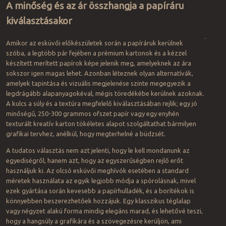
A minőség és az ár összhangja a papíráru
kiválasztásakor
Amikor az esküvői előkészületek során a papíráruk kerülnek
szóba, a legtöbb pár fejében a prémium kartonok és a kézzel
készített merített papírok képe jelenik meg, amelyeknek az ára
sokszor igen magas lehet. Azonban léteznek olyan alternatívák,
amelyek tapintása és vizuális megjelenése szinte megegyezik a
legdrágább alapanyagokéval, mégis töredékébe kerülnek azoknak.
A kulcs a súly és a textúra megfelelő kiválasztásában rejlik; egy jó
minőségű, 250-300 grammos ofszet papír vagy egy enyhén
texturált kreatív karton tökéletes alapot szolgáltathat bármilyen
grafikai tervhez, anélkül, hogy megterhelné a büdzsét.
A tudatos választás nem azt jelenti, hogy le kell mondanunk az
egyediségről, hanem azt, hogy az egyszerűségben rejlő erőt
használjuk ki. Az olcsó esküvői meghívók esetében a standard
méretek használata az egyik legjobb módja a spórolásnak, mivel
ezek gyártása során kevesebb a papírhulladék, és a borítékok is
könnyebben beszerezhetőek hozzájuk. Egy klasszikus téglalap
vagy négyzet alakú forma mindig elegáns marad, és lehetővé teszi,
hogy a hangsúly a grafikára és a szövegezésre kerüljön, ami