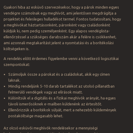
Gyakori hiba az esküvő szervezésekor, hogy a párok minden egyes
vendégre számolnak egy meghívót, ami jelentősen megdrágítja a
projektet és felesleges hulladékot termel. Fontos tudatosítani, hogy
a meghívókat háztartásonként, páronként vagy családonként
küldjük ki, nem pedig személyenként. Egy alapos vendéglista-
ellenőrzéssel a szükséges darabszám akár a felére is csökkenhet,
ami azonnali megtakarítást jelent a nyomtatási és a borítékolási
költségeken is.
A rendelés előtt érdemes figyelembe venni a következő logisztikai
szempontokat:
Számoljuk össze a párokat és a családokat, akik egy címen
laknak.
Mindig rendeljünk 5-10 darab tartalékot az utolsó pillanatban
felmerülő vendégek vagy az elírások miatt.
Különítsük el a digitális és a fizikai meghívók arányát, ha egyes
távoli ismerősöknek e-mailben küldenénk az értesítőt.
Ellenőrizzük a borítékok súlyát, mert a nehezebb küldemények
postaköltsége magasabb lehet.
Az olcsó esküvői meghívók rendelésekor a mennyiségi