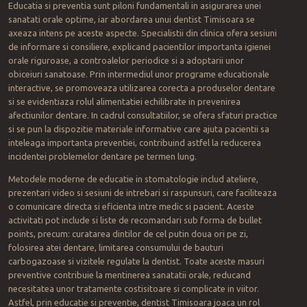
Educatia si preventia sunt piloni fundamentali in asigurarea unei
sanatati orale optime, iar abordarea unui dentist Timisoara se
axeaza intens pe aceste aspecte. Specialistii din clinica ofera sesiuni
de informare si consiliere, explicand pacientilor importanta igienei
orale riguroase, a controalelor periodice si a adoptarii unor
obiceiuri sanatoase. Prin intermediul unor programe educationale
interactive, se promoveaza utilizarea corecta a produselor dentare
si se evidentiaza rolul alimentatiei echilibrate in prevenirea
afectiunilor dentare. In cadrul consultatiilor, se ofera sfaturi practice
si se pun la dispozitie materiale informative care ajuta pacientii sa
inteleaga importanta preventiei, contribuind astfel la reducerea
incidentei problemelor dentare pe termen lung.
Metodele moderne de educatie in stomatologie includ ateliere,
prezentari video si sesiuni de intrebari si raspunsuri, care faciliteaza
o comunicare directa si eficienta intre medic si pacient. Aceste
activitati pot include si liste de recomandari sub forma de bullet
points, precum: curatarea dintilor de cel putin doua ori pe zi,
folosirea atei dentare, limitarea consumului de bauturi
carbogazoase si vizitele regulate la dentist. Toate aceste masuri
preventive contribuie la mentinerea sanatatii orale, reducand
necesitatea unor tratamente costisitoare si complicate in viitor.
Astfel, prin educatie si preventie, dentist Timisoara joaca un rol