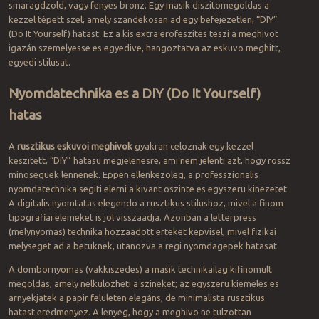
smaragdzold, vagy fenyes bronz. Egy masik diszitomegoldas a
kezzel tépett szel, amely szandekosan ad egy befejezetlen, “DIY”
(Do It Yourself) hatast. Ez a kis extra erofeszites teszi a meghivot
igazán szemelyesse es egyedive, hangoztatva az eskuvo meghitt,
egyedi stilusat.
Nyomdatechnika es a DIY (Do It Yourself)
hatas
A
rusztikus eskuvoi meghivok
gyakran celoznak egy kezzel
keszitett, “DIY” hatasu megjelenesre, ami nem jelenti azt, hogy rossz
minoseguek lennenek. Eppen ellenkezoleg, a professzionalis
nyomdatechnika segiti elerni a kivant oszinte es egyszeru kinezetet.
A digitalis nyomtatas elegendo a rusztikus stilushoz, mivel a finom
tipografiai elemeket is jol visszaadja. Azonban a letterpress
(melynyomas) technika hozzaadott erteket kepvisel, mivel fizikai
melyseget ad a betuknek, utanozva a regi nyomdagepek hatasat.
A dombornyomas (vakkiszedes) a masik technikailag kifinomult
megoldas, amely nelkulozheti a szineket; az egyszeru kiemeles es
arnyekjatek a papir feluleten elegáns, de minimalista rusztikus
hatast eredmenyez. A lenyeg, hogy a meghivo ne tulzottan