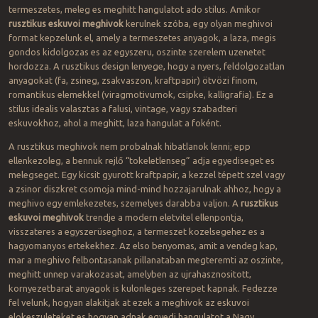
termeszetes, meleg es meghitt hangulatot ado stilus. Amikor
rusztikus eskuvoi meghivok
kerulnek szóba, egy olyan meghivoi
format kepzelunk el, amely a termeszetes anyagok, a laza, megis
gondos kidolgozas es az egyszeru, oszinte szerelem uzenetet
hordozza. A rusztikus design lenyege, hogy a nyers, feldolgozatlan
anyagokat (fa, zsineg, zsakvaszon, kraftpapir) ötvözi finom,
romantikus elemekkel (viragmotivumok, csipke, kalligrafia). Ez a
stilus idealis valasztas a falusi, vintage, vagy szabadteri
eskuvokhoz, ahol a meghitt, laza hangulat a foként.
A rusztikus meghivok nem probalnak hibatlanok lenni; epp
ellenkezoleg, a bennuk rejlő “tokeletlenseg” adja egyediseget es
melegseget. Egy kicsit gyurott kraftpapir, a kezzel tépett szel vagy
a zsinor diszkret csomoja mind-mind hozzajarulnak ahhoz, hogy a
meghivo egy emlekezetes, szemelyes darabba valjon. A
rusztikus
eskuvoi meghivok
trendje a modern eletvitel ellenpontja,
visszateres a egyszerüseghoz, a termeszet kozelsegehez es a
hagyomanyos ertekekhez. Az elso benyomas, amit a vendeg kap,
mar a meghivo felbontasanak pillanataban megteremti az oszinte,
meghitt unnep varakozasat, amelyben az ujrahasznositott,
kornyezetbarat anyagok is kulonleges szerepet kapnak. Fedezze
fel velunk, hogyan alakitjak at ezek a meghivok az eskuvoi
elokeszuleteket es hogyan adnak egyedi hangulatot a Nagy