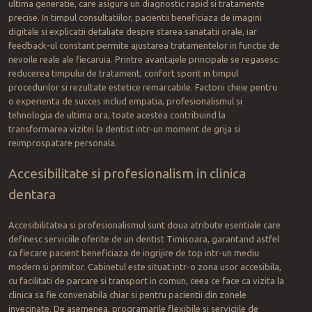
ultima generatie, care asigura un diagnostic rapid si tratamente
precise. In timpul consultatiilor, pacientii beneficiaza de imagini
digitale si explicatii detaliate despre starea sanatatii orale, iar
feedback-ul constant permite ajustarea tratamentelor in functie de
nevoile reale ale fiecaruia. Printre avantajele principale se regasesc:
reducerea timpului de tratament, confort sporit in timpul
procedurilor si rezultate estetice remarcabile. Factorii cheie pentru
o experienta de succes includ empatia, profesionalismul si
tehnologia de ultima ora, toate acestea contribuind la
transformarea vizitei la dentist intr-un moment de grija si
reimprospatare personala.
Accesibilitate si profesionalism in clinica
dentara
Accesibilitatea si profesionalismul sunt doua atribute esentiale care
definesc serviciile oferite de un dentist Timisoara, garantand astfel
ca fiecare pacient beneficiaza de ingrijire de top intr-un mediu
modern si primitor. Cabinetul este situat intr-o zona usor accesibila,
cu facilitati de parcare si transport in comun, ceea ce face ca vizita la
clinica sa fie convenabila chiar si pentru pacientii din zonele
invecinate. De asemenea, programarile flexibile si serviciile de