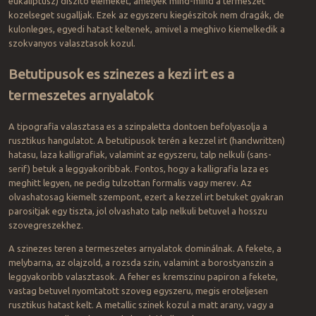
eukaliptusz) diszito elemeket, amelyek mind-mind a termeszet
kozelseget sugalljak. Ezek az egyszeru kiegészitok nem dragák, de
kulonleges, egyedi hatast keltenek, amivel a meghivo kiemelkedik a
szokvanyos valasztasok kozul.
Betutipusok es szinezes a kezi irt es a
termeszetes arnyalatok
A tipografia valasztasa es a szinpaletta dontoen befolyasolja a
rusztikus hangulatot. A betutipusok terén a kezzel irt (handwritten)
hatasu, laza kalligrafiak, valamint az egyszeru, talp nelkuli (sans-
serif) betuk a leggyakoribbak. Fontos, hogy a kalligrafia laza es
meghitt legyen, ne pedig tulzottan formalis vagy merev. Az
olvashatosag kiemelt szempont, ezert a kezzel irt betuket gyakran
parositjak egy tiszta, jol olvashato talp nelkuli betuvel a hosszu
szovegreszekhez.
A szinezes teren a termeszetes arnyalatok dominálnak. A fekete, a
melybarna, az olajzold, a rozsda szin, valamint a borostyanszin a
leggyakoribb valasztasok. A feher es kremszinu papiron a fekete,
vastag betuvel nyomtatott szoveg egyszeru, megis eroteljesen
rusztikus hatast kelt. A metallic szinek kozul a matt arany, vagy a