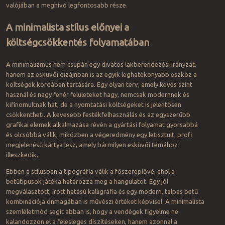
valójában a meghívó legfontosabb része.
A minimalista stílus előnyei a
költségcsökkentés folyamatában
A minimalizmus nem csupán egy divatos lakberendezési irányzat,
hanem az esküvői dizájnban is az egyik leghatékonyabb eszköz a
költségek kordában tartására. Egy olyan terv, amely kevés színt
használ és nagy fehér felületeket hagy, nemcsak modernnek és
kifinomultnak hat, de a nyomtatási költségeket is jelentősen
csökkentheti. A kevesebb festékfelhasználás és az egyszerűbb
grafikai elemek alkalmazása révén a gyártási folyamat gyorsabbá
és olcsóbbá válik, miközben a végeredmény egy letisztult, profi
megjelenésű kártya lesz, amely bármilyen esküvői témához
illeszkedik.
Ebben a stílusban a tipográfia válik a főszereplővé, ahol a
betűtípusok játéka határozza meg a hangulatot. Egy jól
megválasztott, írott hatású kalligráfia és egy modern, talpas betű
kombinációja önmagában is művészi értéket képvisel. A minimalista
szemléletmód segít abban is, hogy a vendégek figyelme ne
kalandozzon el a felesleges díszítéseken, hanem azonnal a