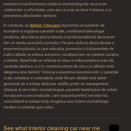
esential in transformarea vizitei la stomatolog intr-un proces
colaborativ si informativ, care are ca scop nu doar tratarea, ci si
prevenirea afectiunilor dentare.
In concluzie, un
dentist
Timisoara
reprezinta un partener de
incredere in ingrijirea sanatatii orale, combinand tehnologia
moderna, abordarea personalizata si profesionalismul desavarsit
intr-un mediu accesibil si primitor. Fiecare vizita la clinica devine o
experienta placuta, in care educatia, preventia si tratamentele de
inalta calitate se imbina armonios, rezultand intr-un zambet sanatos
si estetic. Beneficiile se reflecta nu doar in imbunatatirea starii de
sanatate dentara, ci si in cresterea stimei de sine si a calitatii vietii.
Alegerea unui dentist Timisoara inseamna investirea intr-o sanatate
orala completa si sustenabila, unde fiecare detaliu este atent
gestionat de o echipa dedicata. Astfel, printr-un management
integrat al serviciilor stomatologice, pacientii beneficiaza de solutii
inovatoare si personalizate, care raspund perfect nevoilor lor,
consolidand in acelasi timp imaginea unui sistem stomatologic
modern si orientat spre viitor.
See what interior cleaning car near me