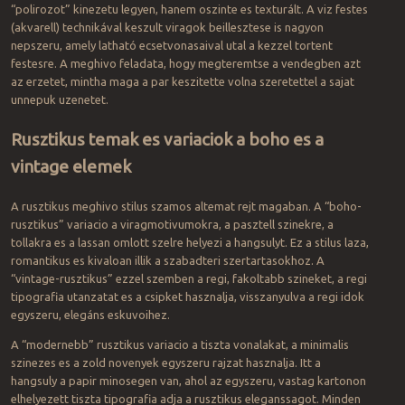
“polirozot” kinezetu legyen, hanem oszinte es texturált. A viz festes
(akvarell) technikával keszult viragok beillesztese is nagyon
nepszeru, amely latható ecsetvonasaival utal a kezzel tortent
festesre. A meghivo feladata, hogy megteremtse a vendegben azt
az erzetet, mintha maga a par keszitette volna szeretettel a sajat
unnepuk uzenetet.
Rusztikus temak es variaciok a boho es a
vintage elemek
A rusztikus meghivo stilus szamos altemat rejt magaban. A “boho-
rusztikus” variacio a viragmotivumokra, a pasztell szinekre, a
tollakra es a lassan omlott szelre helyezi a hangsulyt. Ez a stilus laza,
romantikus es kivaloan illik a szabadteri szertartasokhoz. A
“vintage-rusztikus” ezzel szemben a regi, fakoltabb szineket, a regi
tipografia utanzatat es a csipket hasznalja, visszanyulva a regi idok
egyszeru, elegáns eskuvoihez.
A “modernebb” rusztikus variacio a tiszta vonalakat, a minimalis
szinezes es a zold novenyek egyszeru rajzat hasznalja. Itt a
hangsuly a papir minosegen van, ahol az egyszeru, vastag kartonon
elhelyezett tiszta tipografia adja a rusztikus eleganssagot. Minden