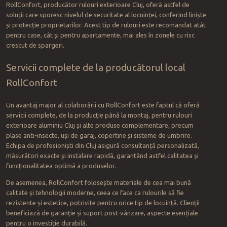
RollConfort, producător rulouri exterioare Cluj, oferă astfel de
soluții care sporesc nivelul de securitate al locuinței, conferind liniște
și protecție proprietarilor. Acest tip de rulouri este recomandat atât
pentru case, cât și pentru apartamente, mai ales în zonele cu risc
crescut de spargeri.
Servicii complete de la producătorul local
RollConfort
Un avantaj major al colaborării cu RollConfort este faptul că oferă
servicii complete, de la producție până la montaj, pentru rulouri
exterioare aluminiu Cluj și alte produse complementare, precum
plase anti-insecte, uși de garaj, copertine și sisteme de umbrire.
Echipa de profesioniști din Cluj asigură consultanță personalizată,
măsurători exacte și instalare rapidă, garantând astfel calitatea și
funcționalitatea optimă a produselor.
De asemenea, RollConfort folosește materiale de cea mai bună
calitate și tehnologii moderne, ceea ce face ca rulourile să fie
rezistente și estetice, potrivite pentru orice tip de locuință. Clienții
beneficiază de garanție și suport post-vânzare, aspecte esențiale
pentru o investiție durabilă.