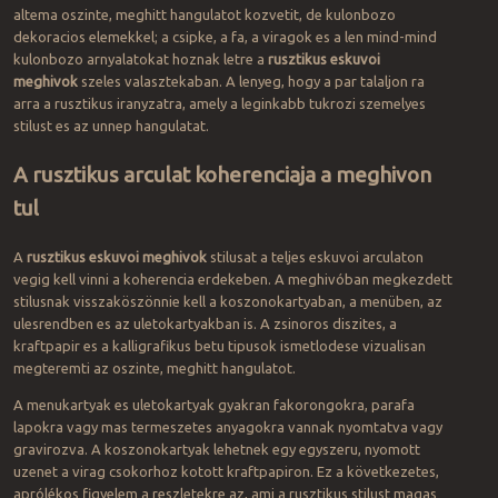
altema oszinte, meghitt hangulatot kozvetit, de kulonbozo
dekoracios elemekkel; a csipke, a fa, a viragok es a len mind-mind
kulonbozo arnyalatokat hoznak letre a
rusztikus eskuvoi
meghivok
szeles valasztekaban. A lenyeg, hogy a par talaljon ra
arra a rusztikus iranyzatra, amely a leginkabb tukrozi szemelyes
stilust es az unnep hangulatat.
A rusztikus arculat koherenciaja a meghivon
tul
A
rusztikus eskuvoi meghivok
stilusat a teljes eskuvoi arculaton
vegig kell vinni a koherencia erdekeben. A meghivóban megkezdett
stilusnak visszaköszönnie kell a koszonokartyaban, a menüben, az
ulesrendben es az uletokartyakban is. A zsinoros diszites, a
kraftpapir es a kalligrafikus betu tipusok ismetlodese vizualisan
megteremti az oszinte, meghitt hangulatot.
A menukartyak es uletokartyak gyakran fakorongokra, parafa
lapokra vagy mas termeszetes anyagokra vannak nyomtatva vagy
gravirozva. A koszonokartyak lehetnek egy egyszeru, nyomott
uzenet a virag csokorhoz kotott kraftpapiron. Ez a következetes,
aprólékos figyelem a reszletekre az, ami a rusztikus stilust magas