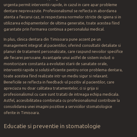
urgenta permit interventii rapide, in cazul in care apar probleme
dentare neprevazute. Profesionalismul se reflecta in abordarea
atenta a fiecarui caz, in respectarea normelor stricte de igiena si in
utilizarea echipamentelor de ultima generatie, toate acestea fiind
garantate prin formarea continua a personalului medical.
In plus, clinica dentara din Timisoara pune accent pe un
management integrat al pacientilor, oferind consultatii detaliate si
planuri de tratament personalizate, care raspund nevoilor specifice
ale fiecarei persoane. Avantajele unui astfel de sistem includ: o
monitorizare constanta a evolutiei starii de sanatate orale,
interventii rapide si solutii eficiente pentru orice problema dentara,
toate acestea fiind realizate intr-un mediu sigur si relaxant.
Beneficiile se reflecta in feedback-ul pozitiv al pacientilor, care
apreciaza nu doar calitatea tratamentelor, ci si grija si
profesionalismul cu care sunt tratati de intreaga echipa medicala.
Astfel, accesibilitatea combinata cu profesionalismul contribuie la
consolidarea unei imagini pozitive a serviciilor stomatologice
oferite in Timisoara.
Educatie si preventie in stomatologie