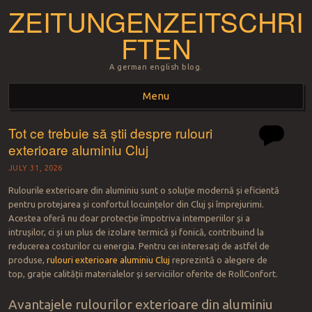
ZEITUNGENZEITSCHRI
FTEN
A german english blog.
Menu
Tot ce trebuie să știi despre rulouri
Skip to content
exterioare aluminiu Cluj
JULY 31, 2026
Rulourile exterioare din aluminiu sunt o soluție modernă și eficientă
pentru protejarea și confortul locuințelor din Cluj și împrejurimi.
Acestea oferă nu doar protecție împotriva intemperiilor și a
intrușilor, ci și un plus de izolare termică și fonică, contribuind la
reducerea costurilor cu energia. Pentru cei interesați de astfel de
produse,
rulouri exterioare aluminiu Cluj
reprezintă o alegere de
top, grație calității materialelor și serviciilor oferite de RollConfort.
Avantajele rulourilor exterioare din aluminiu