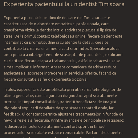
Experienta pacientului la un dentist Timisoara
Experienta pacientului in clinicile dentare din Timisoara este
caracterizata de o abordare empatica si profesionala, care
transforma vizita la dentist intr-o activitate placuta si lipsita de
stres. De la primul contact telefonic sau online, fiecare pacient este
intampinat cu promptitudine si cu atentie la detalii, ceea ce
contribuie la crearea unui mediu cald si primitor. Specialistii aloca
timp pentru a intelege temerile si asteptarile pacientului, explicand
cu claritate fiecare etapa a tratamentului, astfel incat acesta sa se
simta implicat si informat. Aceasta comunicare deschisa reduce
anxietatea si sporeste increderea in serviciile oferite, facand ca
fiecare consultatie sa fie o experienta pozitiva.
In plus, experienta este amplificata prin utilizarea tehnologiilor de
ultima generatie, care asigura un diagnostic rapid si tratamente
precise. In timpul consultatiilor, pacientii beneficiaza de imagini
digitale si explicatii detaliate despre starea sanatatii orale, iar
feedback-ul constant permite ajustarea tratamentelor in functie de
nevoile reale ale fiecaruia. Printre avantajele principale se regasesc:
reducerea timpului de tratament, confort sporit in timpul
procedurilor si rezultate estetice remarcabile. Factorii cheie pentru