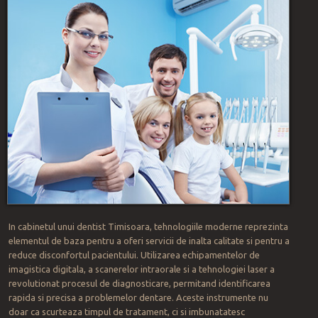
In cabinetul unui dentist Timisoara, tehnologiile moderne reprezinta
elementul de baza pentru a oferi servicii de inalta calitate si pentru a
reduce disconfortul pacientului. Utilizarea echipamentelor de
imagistica digitala, a scanerelor intraorale si a tehnologiei laser a
revolutionat procesul de diagnosticare, permitand identificarea
rapida si precisa a problemelor dentare. Aceste instrumente nu
doar ca scurteaza timpul de tratament, ci si imbunatatesc