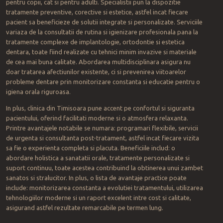
pentru copii, cat si pentru adulti. Specialistii pun la dispozitie
tratamente preventive, corective si estetice, astfel incat fiecare
pacient sa beneficieze de solutii integrate si personalizate. Serviciile
variaza de la consultatii de rutina si igienizare profesionala pana la
tratamente complexe de implantologie, ortodontie si estetica
dentara, toate fiind realizate cu tehnici minim invazive si materiale
de cea mai buna calitate. Abordarea multidisciplinara asigura nu
doar tratarea afectiunilor existente, ci si prevenirea viitoarelor
probleme dentare prin monitorizare constanta si educatie pentru o
igiena orala riguroasa.
In plus, clinica din Timisoara pune accent pe confortul si siguranta
pacientului, oferind facilitati moderne si o atmosfera relaxanta.
Printre avantajele notabile se numara: programari flexibile, servicii
de urgenta si consultanta post-tratament, astfel incat fiecare vizita
sa fie o experienta completa si placuta. Beneficiile includ: o
abordare holistica a sanatatii orale, tratamente personalizate si
suport continuu, toate acestea contribuind la obtinerea unui zambet
sanatos si stralucitor. In plus, o lista de avantaje practice poate
include: monitorizarea constanta a evolutiei tratamentului, utilizarea
tehnologiilor moderne si un raport excelent intre cost si calitate,
asigurand astfel rezultate remarcabile pe termen lung.