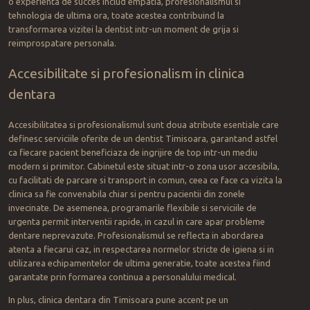
o experienta de succes includ empatia, profesionalismul si
tehnologia de ultima ora, toate acestea contribuind la
transformarea vizitei la dentist intr-un moment de grija si
reimprospatare personala.
Accesibilitate si profesionalism in clinica
dentara
Accesibilitatea si profesionalismul sunt doua atribute esentiale care
definesc serviciile oferite de un dentist Timisoara, garantand astfel
ca fiecare pacient beneficiaza de ingrijire de top intr-un mediu
modern si primitor. Cabinetul este situat intr-o zona usor accesibila,
cu facilitati de parcare si transport in comun, ceea ce face ca vizita la
clinica sa fie convenabila chiar si pentru pacientii din zonele
invecinate. De asemenea, programarile flexibile si serviciile de
urgenta permit interventii rapide, in cazul in care apar probleme
dentare neprevazute. Profesionalismul se reflecta in abordarea
atenta a fiecarui caz, in respectarea normelor stricte de igiena si in
utilizarea echipamentelor de ultima generatie, toate acestea fiind
garantate prin formarea continua a personalului medical.
In plus, clinica dentara din Timisoara pune accent pe un