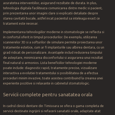
acuratetea interventiilor, asigurand rezultate de durata. In plus,
tehnologia digitala faciliteaza comunicarea dintre medic si pacient,
prin prezentarea unor imagini clare si explicatii detaliate despre
starea cavitatii bucale, astfel incat pacientul sa inteleaga exact ce
tratament este necesar.
Implementarea tehnologiilor moderne in stomatologie se reflecta si
in confortul oferit in timpul procedurilor. De exemplu, utilizarea
scannerelor 3D si a softurilor de simulare permite proiectarea unor
tratamente estetice, cum ar fi implanturile sau albirea dentara, cu un
grad ridicat de personalizare. Avantajele includ reducerea timpului
de asteptare, minimizarea disconfortului si asigurarea unui rezultat
final natural si armonios. Lista beneficiilor tehnologiei moderne
poate include: diagnostic rapid, tratamente precise, vizualizare
interactiva a evolutiei tratamentului si posibilitatea de a efectua
proceduri minim invazive, toate acestea contribuind la crearea unei
experiente pozitive si relaxante in cabinetul stomatologic.
Servicii complete pentru sanatatea orala
In cadrul clinicii dentare din Timisoara se ofera o gama completa de
servicii destinate ingrijirii si refacerii sanatatii orale, adaptate atat