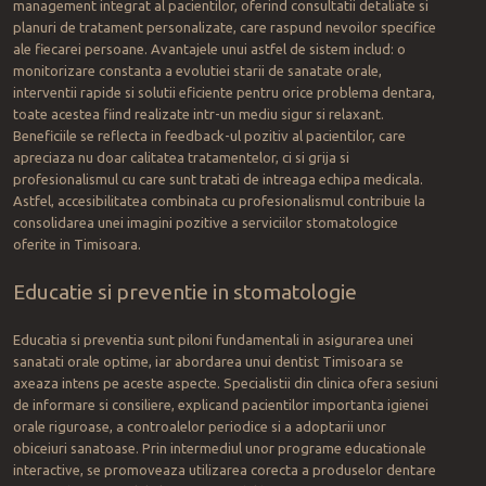
management integrat al pacientilor, oferind consultatii detaliate si
planuri de tratament personalizate, care raspund nevoilor specifice
ale fiecarei persoane. Avantajele unui astfel de sistem includ: o
monitorizare constanta a evolutiei starii de sanatate orale,
interventii rapide si solutii eficiente pentru orice problema dentara,
toate acestea fiind realizate intr-un mediu sigur si relaxant.
Beneficiile se reflecta in feedback-ul pozitiv al pacientilor, care
apreciaza nu doar calitatea tratamentelor, ci si grija si
profesionalismul cu care sunt tratati de intreaga echipa medicala.
Astfel, accesibilitatea combinata cu profesionalismul contribuie la
consolidarea unei imagini pozitive a serviciilor stomatologice
oferite in Timisoara.
Educatie si preventie in stomatologie
Educatia si preventia sunt piloni fundamentali in asigurarea unei
sanatati orale optime, iar abordarea unui dentist Timisoara se
axeaza intens pe aceste aspecte. Specialistii din clinica ofera sesiuni
de informare si consiliere, explicand pacientilor importanta igienei
orale riguroase, a controalelor periodice si a adoptarii unor
obiceiuri sanatoase. Prin intermediul unor programe educationale
interactive, se promoveaza utilizarea corecta a produselor dentare