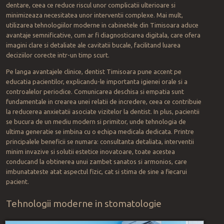
dentare, ceea ce reduce riscul unor complicatii ulterioare si
minimizeaza necesitatea unor interventii complexe. Mai mult,
utilizarea tehnologiilor moderne in cabinetele din Timisoara aduce
avantaje semnificative, cum ar fi diagnosticarea digitala, care ofera
imagini clare si detaliate ale cavitatii bucale, facilitand luarea
deciziilor corecte intr-un timp scurt.
Pe langa avantajele clinice, dentist Timisoara pune accent pe
educatia pacientilor, explicandu-le importanta igienei orale si a
controalelor periodice. Comunicarea deschisa si empatia sunt
fundamentale in crearea unei relatii de incredere, ceea ce contribuie
la reducerea anxietatii asociate vizitelor la dentist. In plus, pacientii
se bucura de un mediu modern si primitor, unde tehnologia de
ultima generatie se imbina cu o echipa medicala dedicata. Printre
principalele beneficii se numara: consultanta detaliata, interventii
minim invazive si solutii estetice inovatoare, toate acestea
conducand la obtinerea unui zambet sanatos si armonios, care
imbunatateste atat aspectul fizic, cat si stima de sine a fiecarui
pacient.
Tehnologii moderne in stomatologie