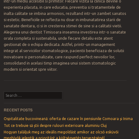
intr-un mediu accesibil si primitor. Fiecare vizita la clinica devine o
experienta placuta, in care educatia, preventia si tratamentele de
inalta calitate se imbina armonios, rezultand intr-un zambet sanatos
si estetic. Beneficiile se reflecta nu doar in imbunatatirea starii de
sanatate dentara, ci si in cresterea stimei de sine si a calitatii vietii.
Alegerea unui dentist Timisoara inseamna investirea intr-o sanatate
orala completa si sustenabila, unde fiecare detaliu este atent
gestionat de o echipa dedicata. Astfel, printr-un management
integrat al serviciilor stomatologice, pacientii beneficiaza de solutii
inovatoare si personalizate, care raspund perfect nevoilor lor,
consolidand in acelasi timp imaginea unui sistem stomatologic
modern si orientat spre viitor.
Post navigation
Search
RECENT POSTS
Ospitalitate bucovineană: oferta de cazare în pensiunile Comoara și Inima
Tot ce trebuie să știi despre rulouri exterioare aluminiu Cluj
Hogyan találjuk meg az ideális megoldást amikor az olcsó esküvői
meghívók jelentik a prioritást a költségvetés tervezésénél