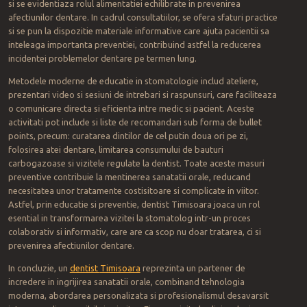
si se evidentiaza rolul alimentatiei echilibrate in prevenirea
afectiunilor dentare. In cadrul consultatiilor, se ofera sfaturi practice
si se pun la dispozitie materiale informative care ajuta pacientii sa
inteleaga importanta preventiei, contribuind astfel la reducerea
incidentei problemelor dentare pe termen lung.
Metodele moderne de educatie in stomatologie includ ateliere,
prezentari video si sesiuni de intrebari si raspunsuri, care faciliteaza
o comunicare directa si eficienta intre medic si pacient. Aceste
activitati pot include si liste de recomandari sub forma de bullet
points, precum: curatarea dintilor de cel putin doua ori pe zi,
folosirea atei dentare, limitarea consumului de bauturi
carbogazoase si vizitele regulate la dentist. Toate aceste masuri
preventive contribuie la mentinerea sanatatii orale, reducand
necesitatea unor tratamente costisitoare si complicate in viitor.
Astfel, prin educatie si preventie, dentist Timisoara joaca un rol
esential in transformarea vizitei la stomatolog intr-un proces
colaborativ si informativ, care are ca scop nu doar tratarea, ci si
prevenirea afectiunilor dentare.
In concluzie, un
dentist
Timisoara
reprezinta un partener de
incredere in ingrijirea sanatatii orale, combinand tehnologia
moderna, abordarea personalizata si profesionalismul desavarsit