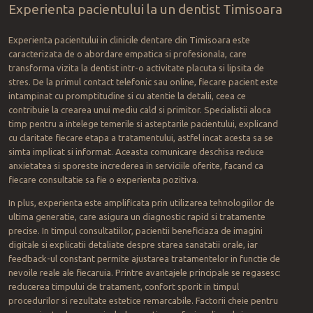
Experienta pacientului la un dentist Timisoara
Experienta pacientului in clinicile dentare din Timisoara este
caracterizata de o abordare empatica si profesionala, care
transforma vizita la dentist intr-o activitate placuta si lipsita de
stres. De la primul contact telefonic sau online, fiecare pacient este
intampinat cu promptitudine si cu atentie la detalii, ceea ce
contribuie la crearea unui mediu cald si primitor. Specialistii aloca
timp pentru a intelege temerile si asteptarile pacientului, explicand
cu claritate fiecare etapa a tratamentului, astfel incat acesta sa se
simta implicat si informat. Aceasta comunicare deschisa reduce
anxietatea si sporeste increderea in serviciile oferite, facand ca
fiecare consultatie sa fie o experienta pozitiva.
In plus, experienta este amplificata prin utilizarea tehnologiilor de
ultima generatie, care asigura un diagnostic rapid si tratamente
precise. In timpul consultatiilor, pacientii beneficiaza de imagini
digitale si explicatii detaliate despre starea sanatatii orale, iar
feedback-ul constant permite ajustarea tratamentelor in functie de
nevoile reale ale fiecaruia. Printre avantajele principale se regasesc:
reducerea timpului de tratament, confort sporit in timpul
procedurilor si rezultate estetice remarcabile. Factorii cheie pentru