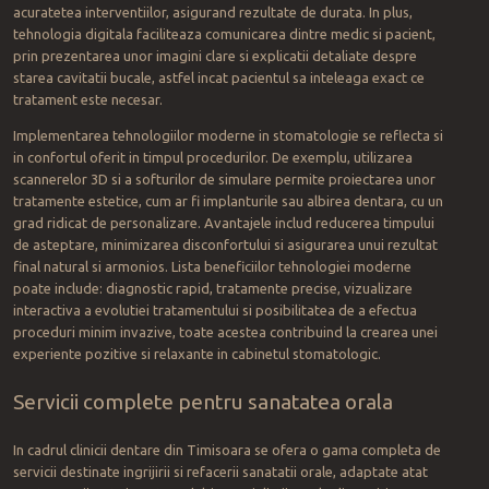
acuratetea interventiilor, asigurand rezultate de durata. In plus,
tehnologia digitala faciliteaza comunicarea dintre medic si pacient,
prin prezentarea unor imagini clare si explicatii detaliate despre
starea cavitatii bucale, astfel incat pacientul sa inteleaga exact ce
tratament este necesar.
Implementarea tehnologiilor moderne in stomatologie se reflecta si
in confortul oferit in timpul procedurilor. De exemplu, utilizarea
scannerelor 3D si a softurilor de simulare permite proiectarea unor
tratamente estetice, cum ar fi implanturile sau albirea dentara, cu un
grad ridicat de personalizare. Avantajele includ reducerea timpului
de asteptare, minimizarea disconfortului si asigurarea unui rezultat
final natural si armonios. Lista beneficiilor tehnologiei moderne
poate include: diagnostic rapid, tratamente precise, vizualizare
interactiva a evolutiei tratamentului si posibilitatea de a efectua
proceduri minim invazive, toate acestea contribuind la crearea unei
experiente pozitive si relaxante in cabinetul stomatologic.
Servicii complete pentru sanatatea orala
In cadrul clinicii dentare din Timisoara se ofera o gama completa de
servicii destinate ingrijirii si refacerii sanatatii orale, adaptate atat