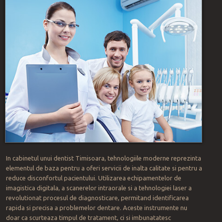
In cabinetul unui dentist Timisoara, tehnologiile moderne reprezinta
elementul de baza pentru a oferi servicii de inalta calitate si pentru a
reduce disconfortul pacientului. Utilizarea echipamentelor de
imagistica digitala, a scanerelor intraorale si a tehnologiei laser a
revolutionat procesul de diagnosticare, permitand identificarea
rapida si precisa a problemelor dentare. Aceste instrumente nu
doar ca scurteaza timpul de tratament, ci si imbunatatesc