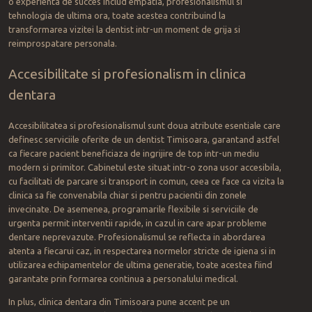
o experienta de succes includ empatia, profesionalismul si
tehnologia de ultima ora, toate acestea contribuind la
transformarea vizitei la dentist intr-un moment de grija si
reimprospatare personala.
Accesibilitate si profesionalism in clinica
dentara
Accesibilitatea si profesionalismul sunt doua atribute esentiale care
definesc serviciile oferite de un dentist Timisoara, garantand astfel
ca fiecare pacient beneficiaza de ingrijire de top intr-un mediu
modern si primitor. Cabinetul este situat intr-o zona usor accesibila,
cu facilitati de parcare si transport in comun, ceea ce face ca vizita la
clinica sa fie convenabila chiar si pentru pacientii din zonele
invecinate. De asemenea, programarile flexibile si serviciile de
urgenta permit interventii rapide, in cazul in care apar probleme
dentare neprevazute. Profesionalismul se reflecta in abordarea
atenta a fiecarui caz, in respectarea normelor stricte de igiena si in
utilizarea echipamentelor de ultima generatie, toate acestea fiind
garantate prin formarea continua a personalului medical.
In plus, clinica dentara din Timisoara pune accent pe un