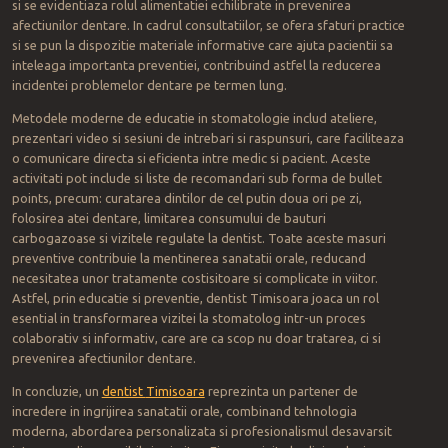
si se evidentiaza rolul alimentatiei echilibrate in prevenirea
afectiunilor dentare. In cadrul consultatiilor, se ofera sfaturi practice
si se pun la dispozitie materiale informative care ajuta pacientii sa
inteleaga importanta preventiei, contribuind astfel la reducerea
incidentei problemelor dentare pe termen lung.
Metodele moderne de educatie in stomatologie includ ateliere,
prezentari video si sesiuni de intrebari si raspunsuri, care faciliteaza
o comunicare directa si eficienta intre medic si pacient. Aceste
activitati pot include si liste de recomandari sub forma de bullet
points, precum: curatarea dintilor de cel putin doua ori pe zi,
folosirea atei dentare, limitarea consumului de bauturi
carbogazoase si vizitele regulate la dentist. Toate aceste masuri
preventive contribuie la mentinerea sanatatii orale, reducand
necesitatea unor tratamente costisitoare si complicate in viitor.
Astfel, prin educatie si preventie, dentist Timisoara joaca un rol
esential in transformarea vizitei la stomatolog intr-un proces
colaborativ si informativ, care are ca scop nu doar tratarea, ci si
prevenirea afectiunilor dentare.
In concluzie, un
dentist
Timisoara
reprezinta un partener de
incredere in ingrijirea sanatatii orale, combinand tehnologia
moderna, abordarea personalizata si profesionalismul desavarsit