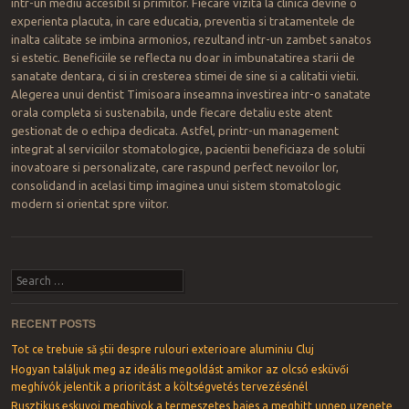
intr-un mediu accesibil si primitor. Fiecare vizita la clinica devine o
experienta placuta, in care educatia, preventia si tratamentele de
inalta calitate se imbina armonios, rezultand intr-un zambet sanatos
si estetic. Beneficiile se reflecta nu doar in imbunatatirea starii de
sanatate dentara, ci si in cresterea stimei de sine si a calitatii vietii.
Alegerea unui dentist Timisoara inseamna investirea intr-o sanatate
orala completa si sustenabila, unde fiecare detaliu este atent
gestionat de o echipa dedicata. Astfel, printr-un management
integrat al serviciilor stomatologice, pacientii beneficiaza de solutii
inovatoare si personalizate, care raspund perfect nevoilor lor,
consolidand in acelasi timp imaginea unui sistem stomatologic
modern si orientat spre viitor.
Post navigation
Search
RECENT POSTS
Tot ce trebuie să știi despre rulouri exterioare aluminiu Cluj
Hogyan találjuk meg az ideális megoldást amikor az olcsó esküvői
meghívók jelentik a prioritást a költségvetés tervezésénél
Rusztikus eskuvoi meghivok a termeszetes bajes a meghitt unnep uzenete