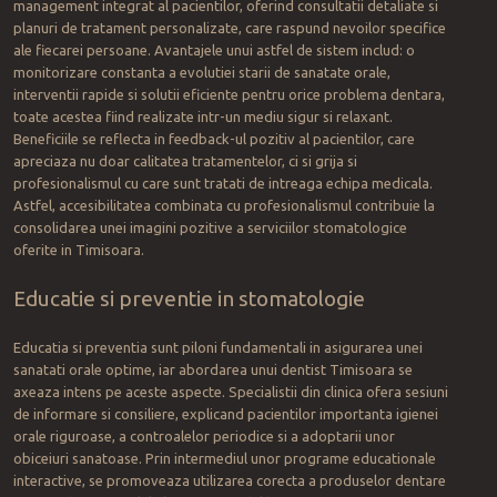
management integrat al pacientilor, oferind consultatii detaliate si
planuri de tratament personalizate, care raspund nevoilor specifice
ale fiecarei persoane. Avantajele unui astfel de sistem includ: o
monitorizare constanta a evolutiei starii de sanatate orale,
interventii rapide si solutii eficiente pentru orice problema dentara,
toate acestea fiind realizate intr-un mediu sigur si relaxant.
Beneficiile se reflecta in feedback-ul pozitiv al pacientilor, care
apreciaza nu doar calitatea tratamentelor, ci si grija si
profesionalismul cu care sunt tratati de intreaga echipa medicala.
Astfel, accesibilitatea combinata cu profesionalismul contribuie la
consolidarea unei imagini pozitive a serviciilor stomatologice
oferite in Timisoara.
Educatie si preventie in stomatologie
Educatia si preventia sunt piloni fundamentali in asigurarea unei
sanatati orale optime, iar abordarea unui dentist Timisoara se
axeaza intens pe aceste aspecte. Specialistii din clinica ofera sesiuni
de informare si consiliere, explicand pacientilor importanta igienei
orale riguroase, a controalelor periodice si a adoptarii unor
obiceiuri sanatoase. Prin intermediul unor programe educationale
interactive, se promoveaza utilizarea corecta a produselor dentare