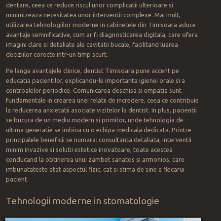
dentare, ceea ce reduce riscul unor complicatii ulterioare si
minimizeaza necesitatea unor interventii complexe. Mai mult,
utilizarea tehnologiilor moderne in cabinetele din Timisoara aduce
avantaje semnificative, cum ar fi diagnosticarea digitala, care ofera
imagini clare si detaliate ale cavitatii bucale, facilitand luarea
deciziilor corecte intr-un timp scurt.
Pe langa avantajele clinice, dentist Timisoara pune accent pe
educatia pacientilor, explicandu-le importanta igienei orale si a
controalelor periodice. Comunicarea deschisa si empatia sunt
fundamentale in crearea unei relatii de incredere, ceea ce contribuie
la reducerea anxietatii asociate vizitelor la dentist. In plus, pacientii
se bucura de un mediu modern si primitor, unde tehnologia de
ultima generatie se imbina cu o echipa medicala dedicata. Printre
principalele beneficii se numara: consultanta detaliata, interventii
minim invazive si solutii estetice inovatoare, toate acestea
conducand la obtinerea unui zambet sanatos si armonios, care
imbunatateste atat aspectul fizic, cat si stima de sine a fiecarui
pacient.
Tehnologii moderne in stomatologie