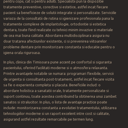
pentru copii, cat si pentru adulti. Specialistii pun la dispozitie
tratamente preventive, corective si estetice, astfel incat fiecare
pacient sa beneficieze de solutii integrate si personalizate. Serviciile
variaza de la consultatii de rutina si igienizare profesionala pana la
tratamente complexe de implantologie, ortodontie si estetica
dentara, toate fiind realizate cu tehnici minim invazive si materiale
de cea mai buna calitate. Abordarea multidisciplinara asigura nu
doar tratarea afectiunilor existente, ci si prevenirea viitoarelor
probleme dentare prin monitorizare constanta si educatie pentru o
igiena orala riguroasa.
In plus, clinica din Timisoara pune accent pe confortul si siguranta
pacientului, oferind facilitati moderne si o atmosfera relaxanta.
Printre avantajele notabile se numara: programari flexibile, servicii
de urgenta si consultanta post-tratament, astfel incat fiecare vizita
sa fie o experienta completa si placuta. Beneficiile includ: o
abordare holistica a sanatatii orale, tratamente personalizate si
suport continuu, toate acestea contribuind la obtinerea unui zambet
sanatos si stralucitor. In plus, o lista de avantaje practice poate
include: monitorizarea constanta a evolutiei tratamentului, utilizarea
tehnologiilor moderne si un raport excelent intre cost si calitate,
asigurand astfel rezultate remarcabile pe termen lung.