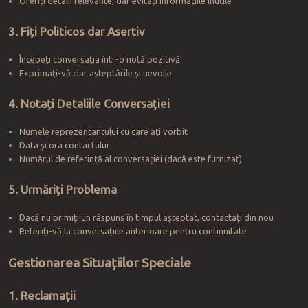
Oferiți detalii relevante, dar evitați informațiile inutile
3. Fiți Politicos dar Asertiv
Începeți conversația într-o notă pozitivă
Exprimați-vă clar așteptările și nevoile
4. Notați Detaliile Conversației
Numele reprezentantului cu care ați vorbit
Data și ora contactului
Numărul de referință al conversației (dacă este furnizat)
5. Urmăriți Problema
Dacă nu primiți un răspuns în timpul așteptat, contactați din nou
Referiți-vă la conversațiile anterioare pentru continuitate
Gestionarea Situațiilor Speciale
1. Reclamații