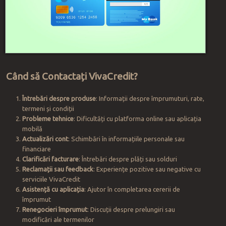
Când să Contactați VivaCredit?
Întrebări despre produse
: Informații despre împrumuturi, rate,
termeni și condiții
Probleme tehnice
: Dificultăți cu platforma online sau aplicația
mobilă
Actualizări cont
: Schimbări în informațiile personale sau
financiare
Clarificări facturare
: Întrebări despre plăți sau solduri
Reclamații sau feedback
: Experiențe pozitive sau negative cu
serviciile VivaCredit
Asistență cu aplicația
: Ajutor în completarea cererii de
împrumut
Renegocieri împrumut
: Discuții despre prelungiri sau
modificări ale termenilor