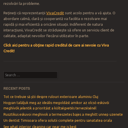
rezolvări la probleme.
Rețineți că reprezentanții
VivaCredit
sunt acolo pentru a vă ajuta. O
abordare calmă, clară și cooperantă va facilita o rezolvare mai
rapidă și mai eficientă a oricărei situații. Indiferent de natura
interacțiunii, VivaCredit se străduiește să ofere un serviciu client de
calitate, adaptat nevoilor fiecărui utilizator în parte.
Click aici pentru a obține rapid creditul de care ai nevoie cu Viva
Credit!
Post navigation
Search
RECENT POSTS
Tot ce trebuie să știi despre rulouri exterioare aluminiu Cluj
Hogyan találjuk meg az ideális megoldást amikor az olcsó esküvői
meghívók jelentik a prioritást a költségvetés tervezésénél
Rusztikus eskuvoi meghivok a termeszetes bajes a meghitt unnep uzenete
Un dentist Timisoara ofera solutii complete pentru sanatatea orala
See what interior cleaning car near me is best