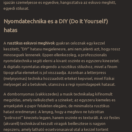
igazán szemelyesse es egyedive, hangoztatva az eskuvo meghitt,
egyedi stilusat.
Nyomdatechnika es a DIY (Do It Yourself)
hatas
A
rusztikus eskuvoi meghivok
gyakran celoznak egy kezzel
keszitett, “DIY” hatasu megjelenesre, ami nem jelenti azt, hogy rossz
minoseguek lennenek. Eppen ellenkezoleg, a professzionalis
nyomdatechnika segiti elerni a kivant oszinte es egyszeru kinezetet.
A digitalis nyomtatas elegendo a rusztikus stilushoz, mivel a finom
tipografiai elemeket is jol visszaadja. Azonban a letterpress
(melynyomas) technika hozzaadott erteket kepvisel, mivel fizikai
melyseget ad a betuknek, utanozva a regi nyomdagepek hatasat.
A dombornyomas (vakkiszedes) a masik technikailag kifinomult
megoldas, amely nelkulozheti a szineket; az egyszeru kiemeles es
arnyekjatek a papir feluleten elegáns, de minimalista rusztikus
hatast eredmenyez. A lenyeg, hogy a meghivo ne tulzottan
“polirozot” kinezetu legyen, hanem oszinte es texturált. A viz festes
(akvarell) technikával keszult viragok beillesztese is nagyon
nepszeru, amely latható ecsetvonasaival utal a kezzel tortent