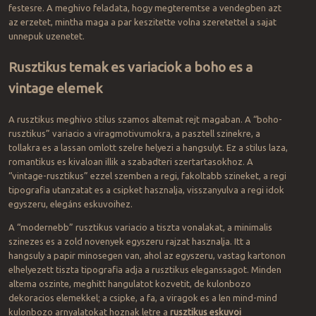
festesre. A meghivo feladata, hogy megteremtse a vendegben azt
az erzetet, mintha maga a par keszitette volna szeretettel a sajat
unnepuk uzenetet.
Rusztikus temak es variaciok a boho es a
vintage elemek
A rusztikus meghivo stilus szamos altemat rejt magaban. A “boho-
rusztikus” variacio a viragmotivumokra, a pasztell szinekre, a
tollakra es a lassan omlott szelre helyezi a hangsulyt. Ez a stilus laza,
romantikus es kivaloan illik a szabadteri szertartasokhoz. A
“vintage-rusztikus” ezzel szemben a regi, fakoltabb szineket, a regi
tipografia utanzatat es a csipket hasznalja, visszanyulva a regi idok
egyszeru, elegáns eskuvoihez.
A “modernebb” rusztikus variacio a tiszta vonalakat, a minimalis
szinezes es a zold novenyek egyszeru rajzat hasznalja. Itt a
hangsuly a papir minosegen van, ahol az egyszeru, vastag kartonon
elhelyezett tiszta tipografia adja a rusztikus eleganssagot. Minden
altema oszinte, meghitt hangulatot kozvetit, de kulonbozo
dekoracios elemekkel; a csipke, a fa, a viragok es a len mind-mind
kulonbozo arnyalatokat hoznak letre a
rusztikus eskuvoi