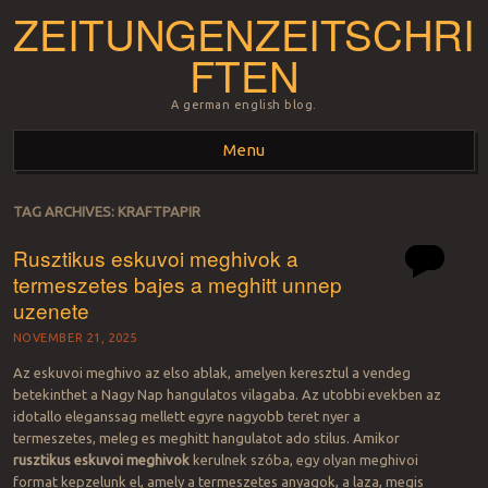
ZEITUNGENZEITSCHRI
FTEN
A german english blog.
Menu
Skip to content
TAG ARCHIVES:
KRAFTPAPIR
Rusztikus eskuvoi meghivok a
termeszetes bajes a meghitt unnep
uzenete
NOVEMBER 21, 2025
Az eskuvoi meghivo az elso ablak, amelyen keresztul a vendeg
betekinthet a Nagy Nap hangulatos vilagaba. Az utobbi evekben az
idotallo eleganssag mellett egyre nagyobb teret nyer a
termeszetes, meleg es meghitt hangulatot ado stilus. Amikor
rusztikus eskuvoi meghivok
kerulnek szóba, egy olyan meghivoi
format kepzelunk el, amely a termeszetes anyagok, a laza, megis