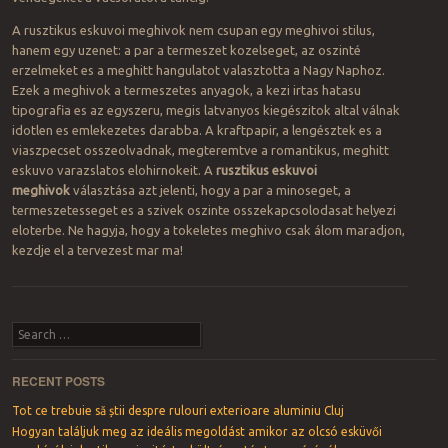
A rusztikus eskuvoi meghivok nem csupan egy meghivoi stilus,
hanem egy uzenet: a par a termeszet kozelseget, az oszinté
erzelmeket es a meghitt hangulatot valasztotta a Nagy Naphoz.
Ezek a meghivok a termeszetes anyagok, a kezi irtas hatasu
tipografia es az egyszeru, megis latvanyos kiegészitok altal válnak
idotlen es emlekezetes darabba. A kraftpapir, a lengésztek es a
viaszpecset osszeolvadnak, megteremtve a romantikus, meghitt
eskuvo varazslatos elohirnokeit. A
rusztikus eskuvoi
meghivok
választása azt jelenti, hogy a par a minoseget, a
termeszetesseget es a szivek oszinte osszekapcsolodasat helyezi
eloterbe. Ne hagyja, hogy a tokeletes meghivo csak álom maradjon,
kezdje el a tervezest mar ma!
Post navigation
Search
RECENT POSTS
Tot ce trebuie să știi despre rulouri exterioare aluminiu Cluj
Hogyan találjuk meg az ideális megoldást amikor az olcsó esküvői