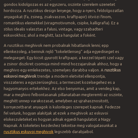
gondos kidolgozas es az egyszeru, oszinte szerelem uzenetet
hordozza. A rusztikus design lenyege, hogy a nyers, feldolgozatlan
anyagokat (fa, zsineg, zsakvaszon, kraftpapir) ötvözi finom,
romantikus elemekkel (viragmotivumok, csipke, kalligrafia). Ez a
stilus idealis valasztas a falusi, vintage, vagy szabadteri
eskuvokhoz, ahol a meghitt, laza hangulat a foként.
A rusztikus meghivok nem probalnak hibatlanok lenni; epp
ellenkezoleg, a bennuk rejlő “tokeletlenseg” adja egyediseget es
melegseget. Egy kicsit gyurott kraftpapir, a kezzel tépett szel vagy
a zsinor diszkret csomoja mind-mind hozzajarulnak ahhoz, hogy a
meghivo egy emlekezetes, szemelyes darabba valjon. A
rusztikus
eskuvoi meghivok
trendje a modern eletvitel ellenpontja,
visszateres a egyszerüseghoz, a termeszet kozelsegehez es a
hagyomanyos ertekekhez. Az elso benyomas, amit a vendeg kap,
mar a meghivo felbontasanak pillanataban megteremti az oszinte,
meghitt unnep varakozasat, amelyben az ujrahasznositott,
kornyezetbarat anyagok is kulonleges szerepet kapnak. Fedezze
fel velunk, hogyan alakitjak at ezek a meghivok az eskuvoi
elokeszuleteket es hogyan adnak egyedi hangulatot a Nagy
Napnak. A tokeletes kezdeshez tekintse meg valogatasunkat a
rusztikus eskuvoi meghivok
legszebb darabjaibol.