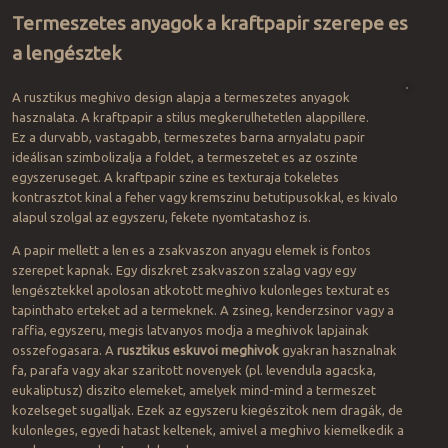
Termeszetes anyagok a kraftpapir szerepe es
a lengésztek
A rusztikus meghivo design alapja a termeszetes anyagok
hasznalata. A kraftpapir a stilus megkerulhetetlen alappillere.
Ez a durvabb, vastagabb, termeszetes barna arnyalatu papir
ideálisan szimbolizalja a foldet, a termeszetet es az oszinte
egyszeruseget. A kraftpapir szine es texturaja tokeletes
kontrasztot kinal a feher vagy kremszinu betutipusokkal, es kivalo
alapul szolgal az egyszeru, fekete nyomtatashoz is.
A papir mellett a len es a zsakvaszon anyagu elemek is fontos
szerepet kapnak. Egy diszkret zsakvaszon szalag vagy egy
lengésztekkel apolosan atkotott meghivo kulonleges texturat es
tapinthato erteket ad a termeknek. A zsineg, kenderzsinor vagy a
raffia, egyszeru, megis latvanyos modja a meghivok lapjainak
osszefogasara. A
rusztikus eskuvoi meghivok
gyakran hasznalnak
fa, parafa vagy akar szaritott novenyek (pl. levendula agacska,
eukaliptusz) diszito elemeket, amelyek mind-mind a termeszet
kozelseget sugalljak. Ezek az egyszeru kiegészitok nem dragák, de
kulonleges, egyedi hatast keltenek, amivel a meghivo kiemelkedik a