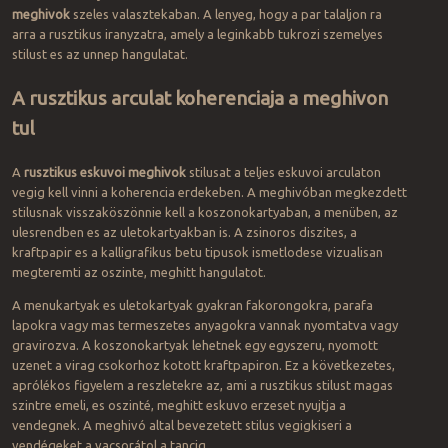
meghivok
szeles valasztekaban. A lenyeg, hogy a par talaljon ra
arra a rusztikus iranyzatra, amely a leginkabb tukrozi szemelyes
stilust es az unnep hangulatat.
A rusztikus arculat koherenciaja a meghivon
tul
A
rusztikus eskuvoi meghivok
stilusat a teljes eskuvoi arculaton
vegig kell vinni a koherencia erdekeben. A meghivóban megkezdett
stilusnak visszaköszönnie kell a koszonokartyaban, a menüben, az
ulesrendben es az uletokartyakban is. A zsinoros diszites, a
kraftpapir es a kalligrafikus betu tipusok ismetlodese vizualisan
megteremti az oszinte, meghitt hangulatot.
A menukartyak es uletokartyak gyakran fakorongokra, parafa
lapokra vagy mas termeszetes anyagokra vannak nyomtatva vagy
gravirozva. A koszonokartyak lehetnek egy egyszeru, nyomott
uzenet a virag csokorhoz kotott kraftpapiron. Ez a következetes,
aprólékos figyelem a reszletekre az, ami a rusztikus stilust magas
szintre emeli, es oszinté, meghitt eskuvo erzeset nyujtja a
vendegnek. A meghivó altal bevezetett stilus vegigkiseri a
vendégeket a vacsorátol a tancig.