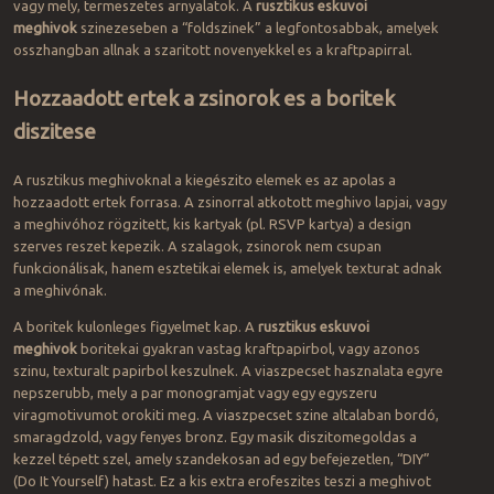
vagy mely, termeszetes arnyalatok. A
rusztikus eskuvoi
meghivok
szinezeseben a “foldszinek” a legfontosabbak, amelyek
osszhangban allnak a szaritott novenyekkel es a kraftpapirral.
Hozzaadott ertek a zsinorok es a boritek
diszitese
A rusztikus meghivoknal a kiegészito elemek es az apolas a
hozzaadott ertek forrasa. A zsinorral atkotott meghivo lapjai, vagy
a meghivóhoz rögzitett, kis kartyak (pl. RSVP kartya) a design
szerves reszet kepezik. A szalagok, zsinorok nem csupan
funkcionálisak, hanem esztetikai elemek is, amelyek texturat adnak
a meghivónak.
A boritek kulonleges figyelmet kap. A
rusztikus eskuvoi
meghivok
boritekai gyakran vastag kraftpapirbol, vagy azonos
szinu, texturalt papirbol keszulnek. A viaszpecset hasznalata egyre
nepszerubb, mely a par monogramjat vagy egy egyszeru
viragmotivumot orokiti meg. A viaszpecset szine altalaban bordó,
smaragdzold, vagy fenyes bronz. Egy masik diszitomegoldas a
kezzel tépett szel, amely szandekosan ad egy befejezetlen, “DIY”
(Do It Yourself) hatast. Ez a kis extra erofeszites teszi a meghivot