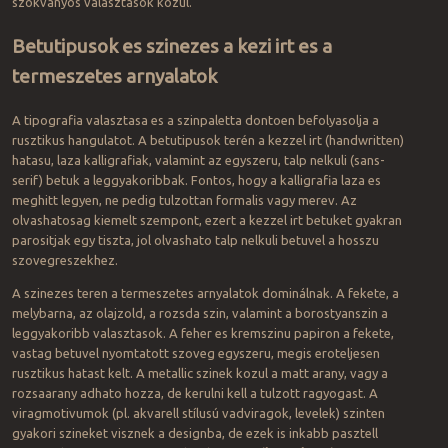
szokvanyos valasztasok kozul.
Betutipusok es szinezes a kezi irt es a
termeszetes arnyalatok
A tipografia valasztasa es a szinpaletta dontoen befolyasolja a
rusztikus hangulatot. A betutipusok terén a kezzel irt (handwritten)
hatasu, laza kalligrafiak, valamint az egyszeru, talp nelkuli (sans-
serif) betuk a leggyakoribbak. Fontos, hogy a kalligrafia laza es
meghitt legyen, ne pedig tulzottan formalis vagy merev. Az
olvashatosag kiemelt szempont, ezert a kezzel irt betuket gyakran
parositjak egy tiszta, jol olvashato talp nelkuli betuvel a hosszu
szovegreszekhez.
A szinezes teren a termeszetes arnyalatok dominálnak. A fekete, a
melybarna, az olajzold, a rozsda szin, valamint a borostyanszin a
leggyakoribb valasztasok. A feher es kremszinu papiron a fekete,
vastag betuvel nyomtatott szoveg egyszeru, megis eroteljesen
rusztikus hatast kelt. A metallic szinek kozul a matt arany, vagy a
rozsaarany adhato hozza, de kerulni kell a tulzott ragyogast. A
viragmotivumok (pl. akvarell stílusú vadviragok, levelek) szinten
gyakori szineket visznek a designba, de ezek is inkabb pasztell