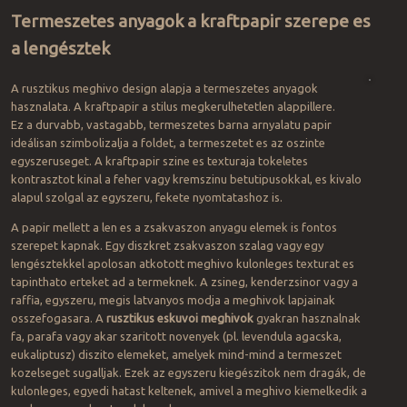
Termeszetes anyagok a kraftpapir szerepe es
a lengésztek
A rusztikus meghivo design alapja a termeszetes anyagok
hasznalata. A kraftpapir a stilus megkerulhetetlen alappillere.
Ez a durvabb, vastagabb, termeszetes barna arnyalatu papir
ideálisan szimbolizalja a foldet, a termeszetet es az oszinte
egyszeruseget. A kraftpapir szine es texturaja tokeletes
kontrasztot kinal a feher vagy kremszinu betutipusokkal, es kivalo
alapul szolgal az egyszeru, fekete nyomtatashoz is.
A papir mellett a len es a zsakvaszon anyagu elemek is fontos
szerepet kapnak. Egy diszkret zsakvaszon szalag vagy egy
lengésztekkel apolosan atkotott meghivo kulonleges texturat es
tapinthato erteket ad a termeknek. A zsineg, kenderzsinor vagy a
raffia, egyszeru, megis latvanyos modja a meghivok lapjainak
osszefogasara. A
rusztikus eskuvoi meghivok
gyakran hasznalnak
fa, parafa vagy akar szaritott novenyek (pl. levendula agacska,
eukaliptusz) diszito elemeket, amelyek mind-mind a termeszet
kozelseget sugalljak. Ezek az egyszeru kiegészitok nem dragák, de
kulonleges, egyedi hatast keltenek, amivel a meghivo kiemelkedik a