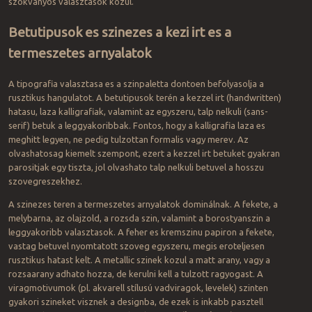
szokvanyos valasztasok kozul.
Betutipusok es szinezes a kezi irt es a
termeszetes arnyalatok
A tipografia valasztasa es a szinpaletta dontoen befolyasolja a
rusztikus hangulatot. A betutipusok terén a kezzel irt (handwritten)
hatasu, laza kalligrafiak, valamint az egyszeru, talp nelkuli (sans-
serif) betuk a leggyakoribbak. Fontos, hogy a kalligrafia laza es
meghitt legyen, ne pedig tulzottan formalis vagy merev. Az
olvashatosag kiemelt szempont, ezert a kezzel irt betuket gyakran
parositjak egy tiszta, jol olvashato talp nelkuli betuvel a hosszu
szovegreszekhez.
A szinezes teren a termeszetes arnyalatok dominálnak. A fekete, a
melybarna, az olajzold, a rozsda szin, valamint a borostyanszin a
leggyakoribb valasztasok. A feher es kremszinu papiron a fekete,
vastag betuvel nyomtatott szoveg egyszeru, megis eroteljesen
rusztikus hatast kelt. A metallic szinek kozul a matt arany, vagy a
rozsaarany adhato hozza, de kerulni kell a tulzott ragyogast. A
viragmotivumok (pl. akvarell stílusú vadviragok, levelek) szinten
gyakori szineket visznek a designba, de ezek is inkabb pasztell