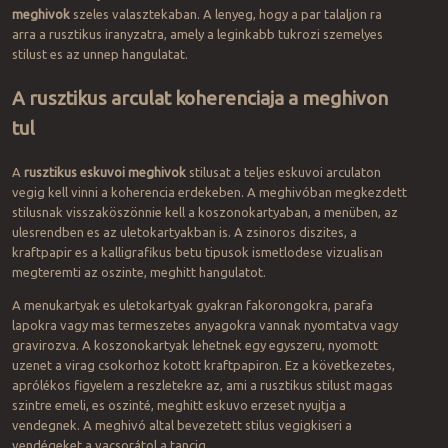
meghivok
szeles valasztekaban. A lenyeg, hogy a par talaljon ra
arra a rusztikus iranyzatra, amely a leginkabb tukrozi szemelyes
stilust es az unnep hangulatat.
A rusztikus arculat koherenciaja a meghivon
tul
A
rusztikus eskuvoi meghivok
stilusat a teljes eskuvoi arculaton
vegig kell vinni a koherencia erdekeben. A meghivóban megkezdett
stilusnak visszaköszönnie kell a koszonokartyaban, a menüben, az
ulesrendben es az uletokartyakban is. A zsinoros diszites, a
kraftpapir es a kalligrafikus betu tipusok ismetlodese vizualisan
megteremti az oszinte, meghitt hangulatot.
A menukartyak es uletokartyak gyakran fakorongokra, parafa
lapokra vagy mas termeszetes anyagokra vannak nyomtatva vagy
gravirozva. A koszonokartyak lehetnek egy egyszeru, nyomott
uzenet a virag csokorhoz kotott kraftpapiron. Ez a következetes,
aprólékos figyelem a reszletekre az, ami a rusztikus stilust magas
szintre emeli, es oszinté, meghitt eskuvo erzeset nyujtja a
vendegnek. A meghivó altal bevezetett stilus vegigkiseri a
vendégeket a vacsorátol a tancig.