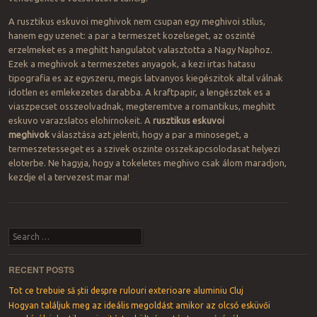
A rusztikus eskuvoi meghivok nem csupan egy meghivoi stilus,
hanem egy uzenet: a par a termeszet kozelseget, az oszinté
erzelmeket es a meghitt hangulatot valasztotta a Nagy Naphoz.
Ezek a meghivok a termeszetes anyagok, a kezi irtas hatasu
tipografia es az egyszeru, megis latvanyos kiegészitok altal válnak
idotlen es emlekezetes darabba. A kraftpapir, a lengésztek es a
viaszpecset osszeolvadnak, megteremtve a romantikus, meghitt
eskuvo varazslatos elohirnokeit. A
rusztikus eskuvoi
meghivok
választása azt jelenti, hogy a par a minoseget, a
termeszetesseget es a szivek oszinte osszekapcsolodasat helyezi
eloterbe. Ne hagyja, hogy a tokeletes meghivo csak álom maradjon,
kezdje el a tervezest mar ma!
Post navigation
Search
RECENT POSTS
Tot ce trebuie să știi despre rulouri exterioare aluminiu Cluj
Hogyan találjuk meg az ideális megoldást amikor az olcsó esküvői