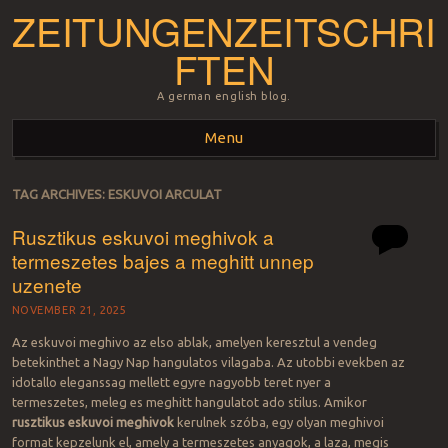
ZEITUNGENZEITSCHRI
FTEN
A german english blog.
Menu
Skip to content
TAG ARCHIVES:
ESKUVOI ARCULAT
Rusztikus eskuvoi meghivok a
termeszetes bajes a meghitt unnep
uzenete
NOVEMBER 21, 2025
Az eskuvoi meghivo az elso ablak, amelyen keresztul a vendeg
betekinthet a Nagy Nap hangulatos vilagaba. Az utobbi evekben az
idotallo eleganssag mellett egyre nagyobb teret nyer a
termeszetes, meleg es meghitt hangulatot ado stilus. Amikor
rusztikus eskuvoi meghivok
kerulnek szóba, egy olyan meghivoi
format kepzelunk el, amely a termeszetes anyagok, a laza, megis