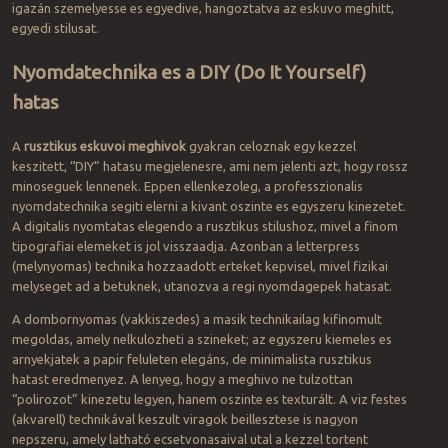
igazán szemelyesse es egyedive, hangoztatva az eskuvo meghitt,
egyedi stilusat.
Nyomdatechnika es a DIY (Do It Yourself)
hatas
A
rusztikus eskuvoi meghivok
gyakran celoznak egy kezzel
keszitett, “DIY” hatasu megjelenesre, ami nem jelenti azt, hogy rossz
minoseguek lennenek. Eppen ellenkezoleg, a professzionalis
nyomdatechnika segiti elerni a kivant oszinte es egyszeru kinezetet.
A digitalis nyomtatas elegendo a rusztikus stilushoz, mivel a finom
tipografiai elemeket is jol visszaadja. Azonban a letterpress
(melynyomas) technika hozzaadott erteket kepvisel, mivel fizikai
melyseget ad a betuknek, utanozva a regi nyomdagepek hatasat.
A dombornyomas (vakkiszedes) a masik technikailag kifinomult
megoldas, amely nelkulozheti a szineket; az egyszeru kiemeles es
arnyekjatek a papir feluleten elegáns, de minimalista rusztikus
hatast eredmenyez. A lenyeg, hogy a meghivo ne tulzottan
“polirozot” kinezetu legyen, hanem oszinte es texturált. A viz festes
(akvarell) technikával keszult viragok beillesztese is nagyon
nepszeru, amely latható ecsetvonasaival utal a kezzel tortent