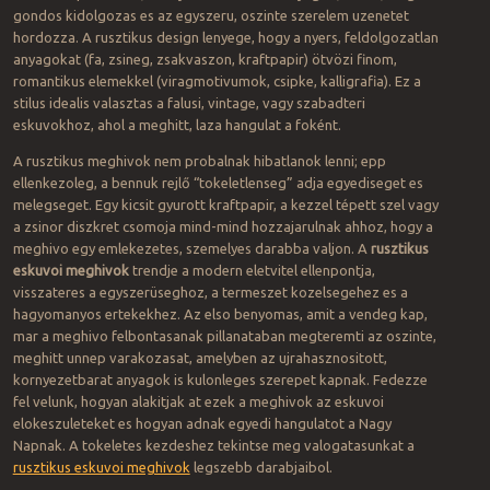
gondos kidolgozas es az egyszeru, oszinte szerelem uzenetet
hordozza. A rusztikus design lenyege, hogy a nyers, feldolgozatlan
anyagokat (fa, zsineg, zsakvaszon, kraftpapir) ötvözi finom,
romantikus elemekkel (viragmotivumok, csipke, kalligrafia). Ez a
stilus idealis valasztas a falusi, vintage, vagy szabadteri
eskuvokhoz, ahol a meghitt, laza hangulat a foként.
A rusztikus meghivok nem probalnak hibatlanok lenni; epp
ellenkezoleg, a bennuk rejlő “tokeletlenseg” adja egyediseget es
melegseget. Egy kicsit gyurott kraftpapir, a kezzel tépett szel vagy
a zsinor diszkret csomoja mind-mind hozzajarulnak ahhoz, hogy a
meghivo egy emlekezetes, szemelyes darabba valjon. A
rusztikus
eskuvoi meghivok
trendje a modern eletvitel ellenpontja,
visszateres a egyszerüseghoz, a termeszet kozelsegehez es a
hagyomanyos ertekekhez. Az elso benyomas, amit a vendeg kap,
mar a meghivo felbontasanak pillanataban megteremti az oszinte,
meghitt unnep varakozasat, amelyben az ujrahasznositott,
kornyezetbarat anyagok is kulonleges szerepet kapnak. Fedezze
fel velunk, hogyan alakitjak at ezek a meghivok az eskuvoi
elokeszuleteket es hogyan adnak egyedi hangulatot a Nagy
Napnak. A tokeletes kezdeshez tekintse meg valogatasunkat a
rusztikus eskuvoi meghivok
legszebb darabjaibol.