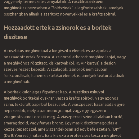
vagy mely, termeszetes arnyalatok. A
rusztikus eskuvoi
meghivok
szinezeseben a “foldszinek” a legfontosabbak, amelyek
osszhangban allnak a szaritott novenyekkel es a kraftpapirral.
Hozzaadott ertek a zsinorok es a boritek
diszitese
A rusztikus meghivoknal a kiegészito elemek es az apolas a
hozzaadott ertek forrasa. A zsinorral atkotott meghivo lapjai, vagy
a meghivóhoz rögzitett, kis kartyak (pl. RSVP kartya) a design
szerves reszet kepezik. A szalagok, zsinorok nem csupan
funkcionálisak, hanem esztetikai elemek is, amelyek texturat adnak
a meghivónak.
A boritek kulonleges figyelmet kap. A
rusztikus eskuvoi
meghivok
boritekai gyakran vastag kraftpapirbol, vagy azonos
szinu, texturalt papirbol keszulnek. A viaszpecset hasznalata egyre
nepszerubb, mely a par monogramjat vagy egy egyszeru
viragmotivumot orokiti meg. A viaszpecset szine altalaban bordó,
smaragdzold, vagy fenyes bronz. Egy masik diszitomegoldas a
kezzel tépett szel, amely szandekosan ad egy befejezetlen, “DIY”
(Do It Yourself) hatast. Ez a kis extra erofeszites teszi a meghivot