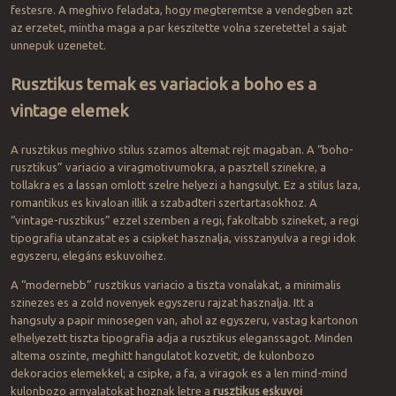
festesre. A meghivo feladata, hogy megteremtse a vendegben azt
az erzetet, mintha maga a par keszitette volna szeretettel a sajat
unnepuk uzenetet.
Rusztikus temak es variaciok a boho es a
vintage elemek
A rusztikus meghivo stilus szamos altemat rejt magaban. A “boho-
rusztikus” variacio a viragmotivumokra, a pasztell szinekre, a
tollakra es a lassan omlott szelre helyezi a hangsulyt. Ez a stilus laza,
romantikus es kivaloan illik a szabadteri szertartasokhoz. A
“vintage-rusztikus” ezzel szemben a regi, fakoltabb szineket, a regi
tipografia utanzatat es a csipket hasznalja, visszanyulva a regi idok
egyszeru, elegáns eskuvoihez.
A “modernebb” rusztikus variacio a tiszta vonalakat, a minimalis
szinezes es a zold novenyek egyszeru rajzat hasznalja. Itt a
hangsuly a papir minosegen van, ahol az egyszeru, vastag kartonon
elhelyezett tiszta tipografia adja a rusztikus eleganssagot. Minden
altema oszinte, meghitt hangulatot kozvetit, de kulonbozo
dekoracios elemekkel; a csipke, a fa, a viragok es a len mind-mind
kulonbozo arnyalatokat hoznak letre a
rusztikus eskuvoi