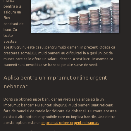
munca
pentru a le
asigura un
flux
constant de
bani. Cu
toate
acestea,
acest lucru nu este cazul pentru multi oameni in prezent. Odata cu
cresterea somajului, multi oameni au dificultati in a gasi un loc de
munca care sa le ofere un salariu decent. Acest lucru inseamna ca
oamenii sunt nevoiti sa se bazeze pe alte surse de venit.
Aplica pentru un imprumut online urgent
nebancar
Doriti sa obtineti niste bani, dar nu vreti sa va angajati la un
imprumut bancar? Nu sunteti singurul. Multi oameni sunt reticenti
fata de banci si de ratele lor ridicate ale dobanzii. Cu toate acestea,
exista si alte optiuni disponibile care nu implica bancile. Una dintre
aceste optiuni este un
imprumut online urgent nebancar.