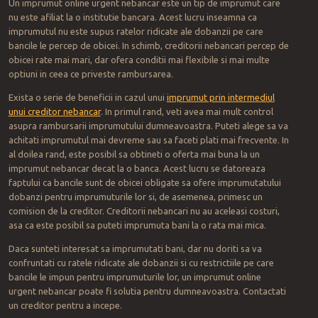
Un imprumut online urgent nebancar este un tip de imprumut care
nu este afiliat la o institutie bancara. Acest lucru inseamna ca
imprumutul nu este supus ratelor ridicate ale dobanzii pe care
bancile le percep de obicei. In schimb, creditorii nebancari percep de
obicei rate mai mari, dar ofera conditii mai flexibile si mai multe
optiuni in ceea ce priveste rambursarea.
Exista o serie de beneficii in cazul unui
imprumut prin intermediul
unui creditor nebancar
. In primul rand, veti avea mai mult control
asupra rambursarii imprumutului dumneavoastra. Puteti alege sa va
achitati imprumutul mai devreme sau sa faceti plati mai frecvente. In
al doilea rand, este posibil sa obtineti o oferta mai buna la un
imprumut nebancar decat la o banca. Acest lucru se datoreaza
faptului ca bancile sunt de obicei obligate sa ofere imprumutatului
dobanzi pentru imprumuturile lor si, de asemenea, primesc un
comision de la creditor. Creditorii nebancari nu au aceleasi costuri,
asa ca este posibil sa puteti imprumuta bani la o rata mai mica.
Daca sunteti interesat sa imprumutati bani, dar nu doriti sa va
confruntati cu ratele ridicate ale dobanzii si cu restrictiile pe care
bancile le impun pentru imprumuturile lor, un imprumut online
urgent nebancar poate fi solutia pentru dumneavoastra. Contactati
un creditor pentru a incepe.