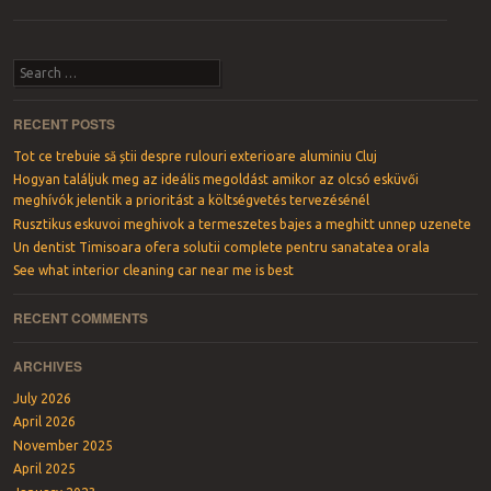
Post navigation
Search
RECENT POSTS
Tot ce trebuie să știi despre rulouri exterioare aluminiu Cluj
Hogyan találjuk meg az ideális megoldást amikor az olcsó esküvői
meghívók jelentik a prioritást a költségvetés tervezésénél
Rusztikus eskuvoi meghivok a termeszetes bajes a meghitt unnep uzenete
Un dentist Timisoara ofera solutii complete pentru sanatatea orala
See what interior cleaning car near me is best
RECENT COMMENTS
ARCHIVES
July 2026
April 2026
November 2025
April 2025