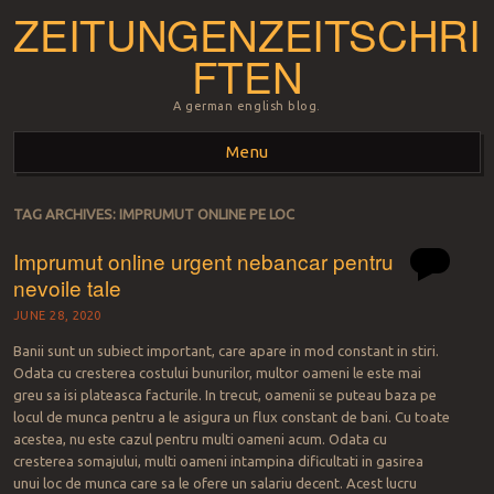
ZEITUNGENZEITSCHRI
FTEN
A german english blog.
Menu
Skip to content
TAG ARCHIVES:
IMPRUMUT ONLINE PE LOC
Imprumut online urgent nebancar pentru
nevoile tale
JUNE 28, 2020
Banii sunt un subiect important, care apare in mod constant in stiri.
Odata cu cresterea costului bunurilor, multor oameni le este mai
greu sa isi plateasca facturile. In trecut, oamenii se puteau baza pe
locul de munca pentru a le asigura un flux constant de bani. Cu toate
acestea, nu este cazul pentru multi oameni acum. Odata cu
cresterea somajului, multi oameni intampina dificultati in gasirea
unui loc de munca care sa le ofere un salariu decent. Acest lucru