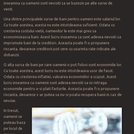
inseamna ca oamenii sunt nevoiti sa se bazeze pe alte surse de
venit.
Una dintre principalele surse de bani pentru oameni este salariul lor.
Cu toate acestea, acesta nu este intotdeauna suficient. Odata cu
cresterea costului vietii, oamenilor le este mai greu sa
economiseasca bani. Acest lucru inseamna ca sunt adesea nevoiti sa
imprumute bani de la creditori. Aceasta poate fi o propunere
riscanta, deoarece creditorii pot cere cu usurinta rate ridicate ale
dobanzii.
O alta sursa de bani pe care oamenii o pot folosi sunt economiile lor.
Cu toate acestea, acest lucru nu este intotdeauna usor de facut.
Odata cu cresterea inflatiei, valoarea economiilor a scazut. Acest
lucru inseamna ca oamenii sunt adesea nevoiti sa isi retraga
economiile pentru a-si plati facturile. Aceasta poate fi o propunere
riscanta, deoarece s-ar putea sa nu-si poata recupera banii in caz de
nevoie.
In trecut,
oamenii se
puteau baza
pe locul de