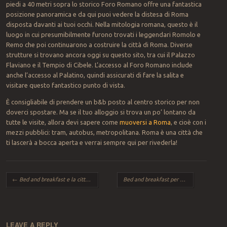
piedi a 40 metri sopra lo storico Foro Romano offre una fantastica
posizione panoramica e da qui puoi vedere la distesa di Roma
disposta davanti ai tuoi occhi. Nella mitologia romana, questo è il
luogo in cui presumibilmente furono trovati i leggendari Romolo e
Remo che poi continuarono a costruire la città di Roma. Diverse
strutture si trovano ancora oggi su questo sito, tra cui il Palazzo
Flaviano e il Tempio di Cibele. L’accesso al Foro Romano include
anche l’accesso al Palatino, quindi assicurati di fare la salita e
visitare questo fantastico punto di vista.
È consigliabile di prendere un b&b posto al centro storico per non
doverci spostare. Ma se il tuo alloggio si trova un po’ lontano da
tutte le visite, allora devi sapere come
muoversi a Roma
, e cioè con i
mezzi pubblici: tram, autobus, metropolitana. Roma è una città che
ti lascerà a bocca aperta e verrai sempre qui per rivederla!
Post navigation
←
Bed and breakfast e la città eterna
Bed and breakfast per una vacanza a Roma
LEAVE A REPLY