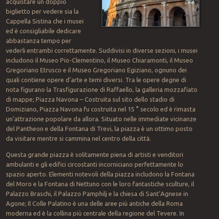
acquistare un doppio
biglietto per vedere sia la
Cappella Sistina che i musei
ed è consigliabile dedicare
abbastanza tempo per
vederli entrambi correttamente. Suddivisi in diverse sezioni, i musei
includono il Museo Pio-Clementino, il Museo Chiaramonti, il Museo
Gregoriano Etrusco e il Museo Gregoriano Egiziano, ognuno dei
quali contiene opere d’arte e temi diversi. Tra le opere degne di
nota figurano la Trasfigurazione di Raffaello, la galleria mozzafiato
di mappe; Piazza Navona – Costruita sul sito dello stadio di
Domiziano, Piazza Navona fu costruita nel 15 ° secolo ed è rimasta
un’attrazione popolare da allora. Situato nelle immediate vicinanze
del Pantheon e della Fontana di Trevi, la piazza è un ottimo posto
da visitare mentre si cammina nel centro della città.
Questa grande piazza è solitamente piena di artisti e venditori
ambulanti e gli edifici circostanti incorniciano perfettamente lo
spazio aperto. Elementi notevoli della piazza includono la Fontana
del Moro e la Fontana di Nettuno con le loro fantastiche sculture, il
Palazzo Braschi, il Palazzo Pamphilj e la chiesa di Sant’Agnese in
Agone; Il Colle Palatino è una delle aree più antiche della Roma
moderna ed è la collina più centrale della regione del Tevere. In