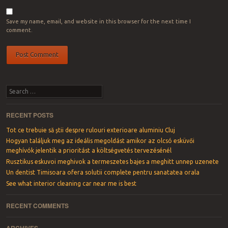
Save my name, email, and website in this browser for the next time I
comment.
Search
RECENT POSTS
Tot ce trebuie să știi despre rulouri exterioare aluminiu Cluj
Hogyan találjuk meg az ideális megoldást amikor az olcsó esküvői
meghívók jelentik a prioritást a költségvetés tervezésénél
Rusztikus eskuvoi meghivok a termeszetes bajes a meghitt unnep uzenete
Un dentist Timisoara ofera solutii complete pentru sanatatea orala
See what interior cleaning car near me is best
RECENT COMMENTS
ARCHIVES