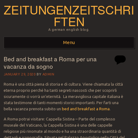
ZEITUNGENZEITSCHRI
FTEN
A german english blog.
Menu
Bed and breakfast a Roma per una
Skip to content
vacanza da sogno
JANUARY 29, 2020
BY
ADMIN
Roma è una città piena di storia e di cultura. Viene chiamata la città
eterna proprio perché ha tanti segreti nascosti che per scoprirli
sicuramente ci vorrà un’eternità. La meravigliosa capitale italiana è
stata testimone di tanti momenti storici importanti. Per farti una
bella vacanza prenota subito un
bed and breakfast a Roma
.
A Roma potrai visitare: Cappella Sistina – Parte del complesso
museale del Vaticano, la Cappella Sistina è una delle cappelle
religiose più rinomate al mondo e ha una straordinaria quantità di
dettagli e iconografia. Situata nel Palazzo Apostolico nella Città del